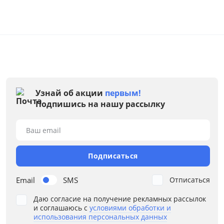
Узнай об акции
первым!
Тип товара
Подпишись на нашу рассылку
Комоды
Ваш email
Шкафы прямые
Полки
Подписаться
Столы письменные
Email
SMS
Отписаться
Стеллажи
Даю согласие на получение рекламных рассылок
Кровати детские
и соглашаюсь с
условиями обработки и
использования персональных данных