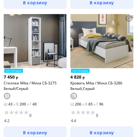
В корзину
В корзину
ХИТ ПРОДАЖ
ХИТ ПРОДАЖ
7 450
4 820
р
р
Стеллаж Mika / Мика СБ-3275
Кровать Mika / Мика СБ-3286
Белый/Серый
Белый,Серый
Ш
43
x
В
200
x
Г
40
Ш
206
x
В
65
x
Г
96
0
0
4.2
4.4
В корзину
В корзину