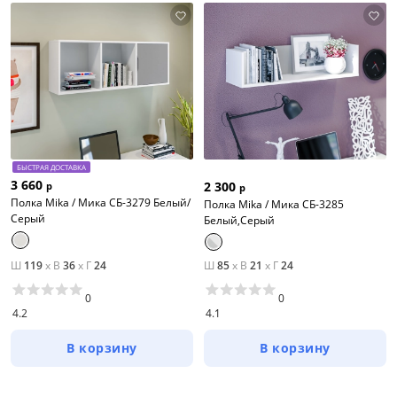
БЫСТРАЯ ДОСТАВКА
3 660
2 300
р
р
Полка Mika / Мика СБ-3279 Белый/
Полка Mika / Мика СБ-3285
Серый
Белый,Серый
Ш
119
x
В
36
x
Г
24
Ш
85
x
В
21
x
Г
24
0
0
4.2
4.1
В корзину
В корзину