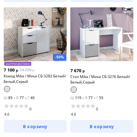
-50%
БЫСТРАЯ ДОСТАВКА
7 100
14 200
7 670
р
р
р
Комод Mika / Мика СБ-3282 Белый/
Стол Mika / Мика СБ-3276 Белый/
Белый,Серый
Белый,Серый
Ш
85
x
В
77
x
Г
40
Ш
119
x
В
77
x
Г
55
0
0
4.6
4.6
В корзину
В корзину