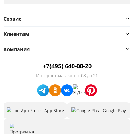
Цвет
Белый
Сервис
Серый
Клиентам
Размер
Ширина, мм
Компания
от
до
+7(495) 640-00-20
Интернет-магазин
с 08 до 21
Высота, мм
от
до
App Store
Google Play
Глубина, мм