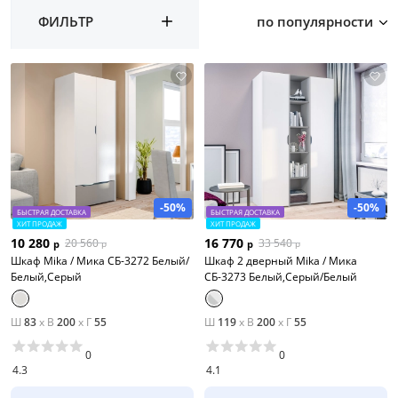
ФИЛЬТР
по популярности
-50%
-50%
БЫСТРАЯ ДОСТАВКА
БЫСТРАЯ ДОСТАВКА
ХИТ ПРОДАЖ
ХИТ ПРОДАЖ
10 280
16 770
20 560
33 540
р
р
р
р
Шкаф Mika / Мика СБ-3272 Белый/
Шкаф 2 дверный Mika / Мика
Белый,Серый
СБ-3273 Белый,Серый/Белый
Ш
83
x
В
200
x
Г
55
Ш
119
x
В
200
x
Г
55
0
0
4.3
4.1