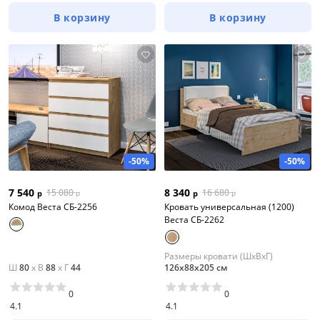
В корзину
В корзину
-50%
-50%
7 540
8 340
15 080
16 680
р
р
р
р
Комод Веста СБ-2256
Кровать универсальная (1200)
Веста СБ-2262
Размеры кровати (ШхВхГ)
Ш
80
x
В
88
x
Г
44
126х88х205 см
0
0
4.1
4.1