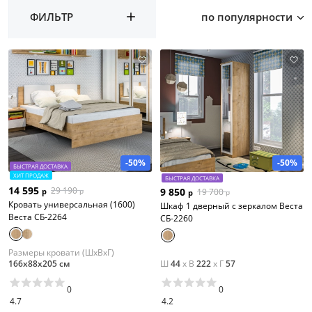
ФИЛЬТР
по популярности
-50%
-50%
БЫСТРАЯ ДОСТАВКА
ХИТ ПРОДАЖ
БЫСТРАЯ ДОСТАВКА
14 595
29 190
9 850
р
19 700
р
р
р
Кровать универсальная (1600)
Шкаф 1 дверный с зеркалом Веста
Веста СБ-2264
СБ-2260
Размеры кровати (ШхВхГ)
166х88х205 см
Ш
44
x
В
222
x
Г
57
0
0
4.7
4.2