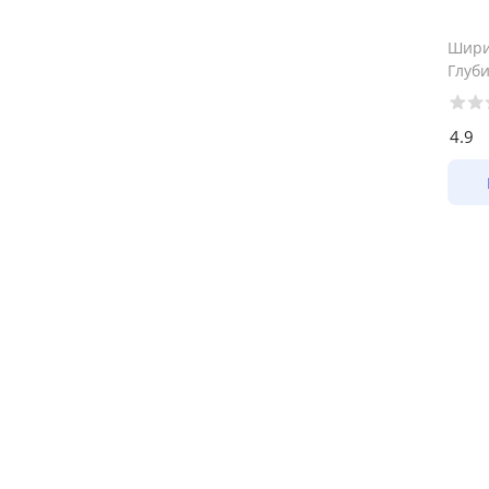
Шир
Глуб
4.9