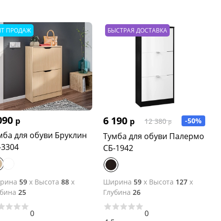
ИТ ПРОДАЖ
БЫСТРАЯ ДОСТАВКА
090
6 190
р
р
-50%
12 380
р
мба для обуви Бруклин
Тумба для обуви Палермо
-3304
СБ-1942
рина
59
x
Высота
88
x
Ширина
59
x
Высота
127
x
убина
25
Глубина
26
0
0