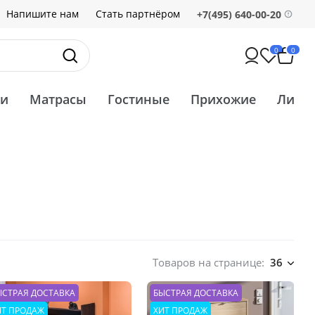
Напишите нам
Стать партнёром
+7(495) 640-00-20
0
0
ти
Матрасы
Гостиные
Прихожие
Ликв
Товаров на странице:
36
ЫСТРАЯ ДОСТАВКА
БЫСТРАЯ ДОСТАВКА
ИТ ПРОДАЖ
ХИТ ПРОДАЖ