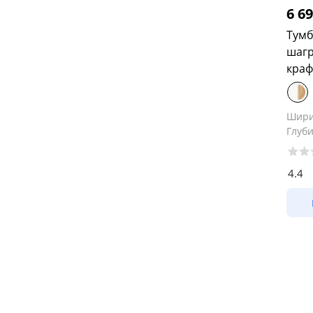
6 6
Тумб
шагр
краф
Шир
Глуб
4.4