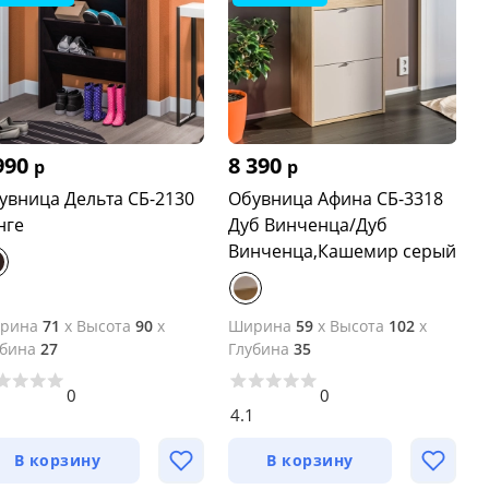
990
8 390
р
р
увница Дельта СБ-2130
Обувница Афина СБ-3318
нге
Дуб Винченца/Дуб
Винченца,Кашемир серый
рина
71
x
Высота
90
x
Ширина
59
x
Высота
102
x
убина
27
Глубина
35
0
0
5
4.1
В корзину
В корзину