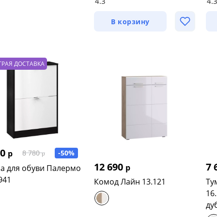
4.3
4.
В корзину
ТРАЯ ДОСТАВКА
90
р
-50%
8 780
р
12 690
7 
р
а для обуви Палермо
941
Комод Лайн 13.121
Ту
16
ду