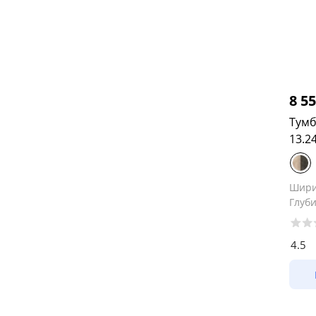
8 5
Тумб
13.2
Шир
Глуб
4.5