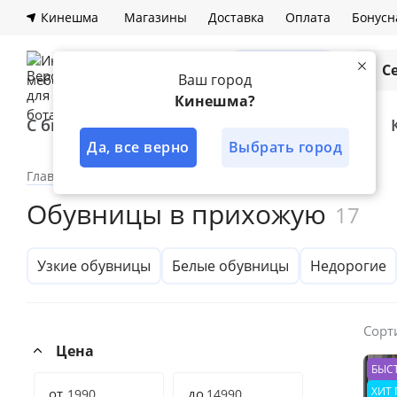
Кинешма
Магазины
Доставка
Оплата
Бонусн
Каталог
С
Ваш город
Кинешма?
С быстрой доставкой
Лучшее решение
Да, все верно
Выбрать город
Главная
Каталог
Прихожая
Обувницы
Обувницы в прихожую
17
Узкие обувницы
Белые обувницы
Недорогие
Сорт
Цена
БЫС
ХИТ
от
до