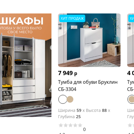
ХИТ ПРОДАЖ
Х
7 949
4 
р
Тумба для обуви Бруклин
Ту
СБ-3304
СБ
Ширина
59
x
Высота
88
x
Ши
Глубина
25
Гл
0