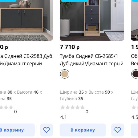
60
7 710
1 
р
р
а Сидней СБ-2583 Дуб
Тумба Сидней СБ-2585/1
Об
й/Диамант серый
Дуб дикий/Диамант серый
Ве
ина
80
x
Высота
46
x
Ширина
35
x
Высота
90
x
Ши
ина
35
Глубина
35
Гл
0
0
4.1
4.
В корзину
В корзину