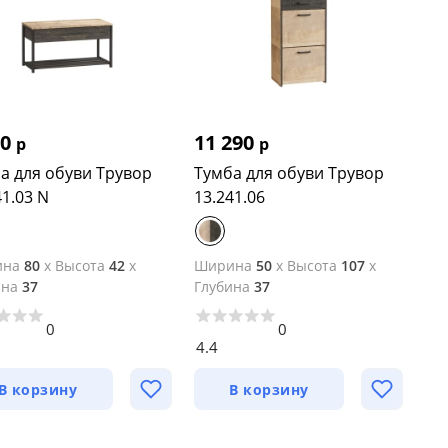
50
11 290
р
р
а для обуви Трувор
Тумба для обуви Трувор
41.03 N
13.241.06
ина
80
x
Высота
42
x
Ширина
50
x
Высота
107
x
ина
37
Глубина
37
0
0
4.4
В корзину
В корзину