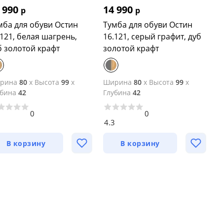
 990
14 990
р
р
мба для обуви Остин
Тумба для обуви Остин
.121, белая шагрень,
16.121, серый графит, дуб
б золотой крафт
золотой крафт
рина
80
x
Высота
99
x
Ширина
80
x
Высота
99
x
убина
42
Глубина
42
0
0
7
4.3
В корзину
В корзину