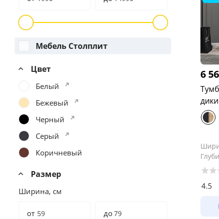
Мебель Столплит
Цвет
6 5
Белый
Тумб
дики
Бежевый
Черный
Серый
Шир
Коричневый
Глуб
Размер
4.5
Ширина, см
от
до