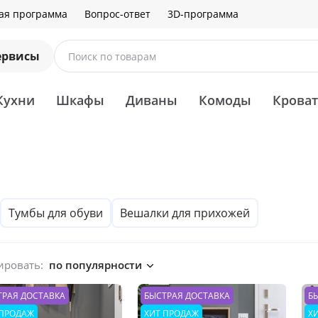
ая программа
Вопрос-ответ
3D-программа
ервисы
Поиск по товарам
Кухни
Шкафы
Диваны
Комоды
Крова
Тумбы для обуви
Вешалки для прихожей
ировать:
по популярности
ТРАЯ ДОСТАВКА
БЫСТРАЯ ДОСТАВКА
Б
 ПРОДАЖ
ХИТ ПРОДАЖ
Х