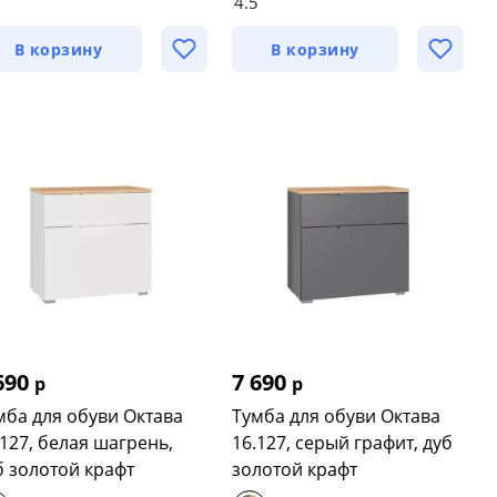
3
4.5
В корзину
В корзину
690
7 690
р
р
мба для обуви Октава
Тумба для обуви Октава
.127, белая шагрень,
16.127, серый графит, дуб
б золотой крафт
золотой крафт