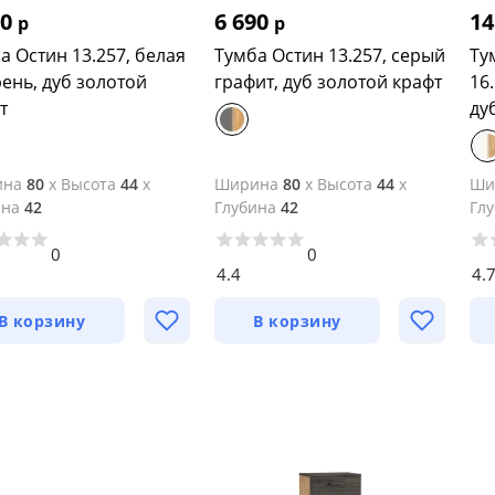
90
6 690
14
р
р
а Остин 13.257, белая
Тумба Остин 13.257, серый
Ту
ень, дуб золотой
графит, дуб золотой крафт
16
т
ду
ина
80
x
Высота
44
x
Ширина
80
x
Высота
44
x
Ши
ина
42
Глубина
42
Гл
0
0
4.4
4.
В корзину
В корзину