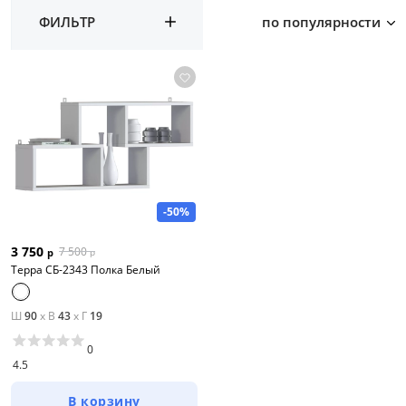
ФИЛЬТР
по популярности
-50%
3 750
7 500
р
р
Терра СБ-2343 Полка Белый
Ш
90
x
В
43
x
Г
19
0
4.5
В корзину