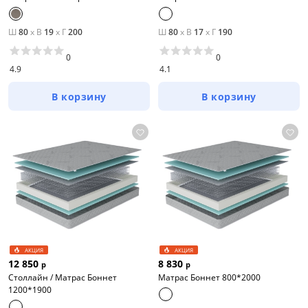
Ш
80
x
В
19
x
Г
200
Ш
80
x
В
17
x
Г
190
0
0
4.9
4.1
В корзину
В корзину
АКЦИЯ
АКЦИЯ
12 850
8 830
р
р
Столлайн / Матрас Боннет
Матрас Боннет 800*2000
1200*1900