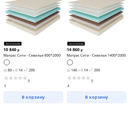
ЭКСКЛЮЗИВ
ЭКСКЛЮЗИВ
10 840
14 860
р
р
Матрас Сити - Севилья 800*2000
Матрас Сити - Севилья 1400*2000
Ш
80
x
В
14
x
Г
200
Ш
140
x
В
14
x
Г
200
0
0
5
4
В корзину
В корзину