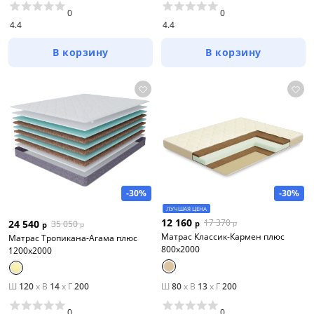
0
0
4.4
4.4
В корзину
В корзину
-30%
-30%
ЛУЧШАЯ ЦЕНА
12 160
17 370
24 540
35 050
р
р
р
р
Матрас Классик-Кармен плюс
Матрас Тропикана-Агама плюс
800х2000
1200х2000
Ш
120
x
В
14
x
Г
200
Ш
80
x
В
13
x
Г
200
0
0