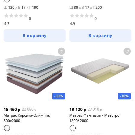
Ш
120
x
В
17
x
Г
190
Ш
80
x
В
17
x
Г
200
0
0
4.3
4.9
В корзину
В корзину
-30%
-30%
15 460
19 120
22 080
27 310
р
р
р
р
Матрас Корсика-Олимпик
Матрас Фантазия - Маэстро
800х2000
1800*2000