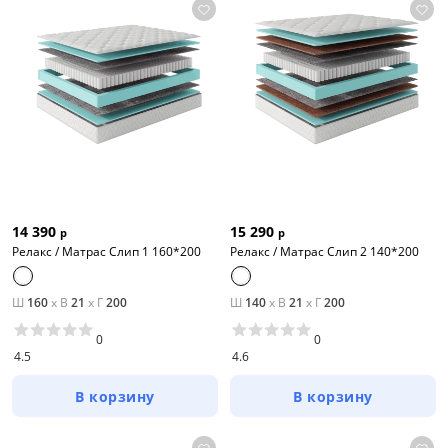
14 390
15 290
р
р
Релакс / Матрас Слип 1 160*200
Релакс / Матрас Слип 2 140*200
Ш
160
x
В
21
x
Г
200
Ш
140
x
В
21
x
Г
200
0
0
4.5
4.6
В корзину
В корзину