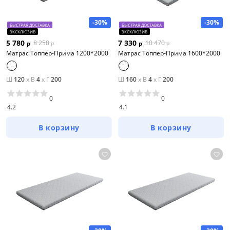
-30%
-30%
БЫСТРАЯ ДОСТАВКА
БЫСТРАЯ ДОСТАВКА
ЭКСКЛЮЗИВ
ЭКСКЛЮЗИВ
5 780
7 330
8 250
10 470
р
р
р
р
Матрас Топпер-Прима 1200*2000
Матрас Топпер-Прима 1600*2000
Ш
120
x
В
4
x
Г
200
Ш
160
x
В
4
x
Г
200
0
0
4.2
4.1
В корзину
В корзину