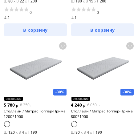
Ш
80
x
В
22
x
Г
200
Ш
180
x
В
15
x
Г
200
0
0
4.2
4.1
В корзину
В корзину
-30%
-30%
ЭКСКЛЮЗИВ
ЭКСКЛЮЗИВ
5 780
4 240
8 250
6 050
р
р
р
р
Столлайн / Матрас Топпер-Прима
Столлайн / Матрас Топпер-Прима
1200*1900
800*1900
Ш
120
x
В
4
x
Г
190
Ш
80
x
В
4
x
Г
190