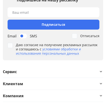
Жесткость второй стороны
Ваш email
Высота матраса, см
Подписаться
Нагрузка на спальное место, кг
Email
SMS
Отписаться
Материал чехла
Даю согласие на получение рекламных рассылок
Пружин на кв.м
и соглашаюсь с
условиями обработки и
использования персональных данных
Пружин на спальное место
Разная жесткость
Сервис
В составе кокос
Клиентам
В составе латекс
Компания
В составе ППУ