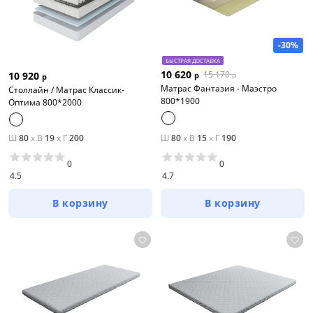
-30%
БЫСТРАЯ ДОСТАВКА
10 620
15 170
10 920
р
р
р
Матрас Фантазия - Маэстро
Столлайн / Матрас Классик-
800*1900
Оптима 800*2000
Ш
80
x
В
19
x
Г
200
Ш
80
x
В
15
x
Г
190
0
0
4.5
4.7
В корзину
В корзину