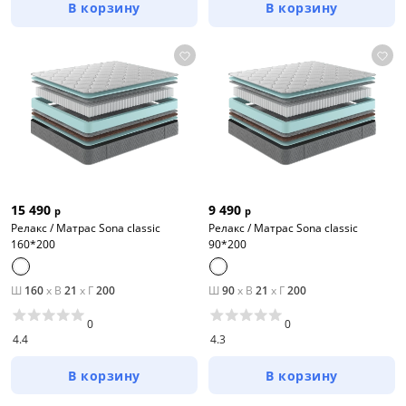
В корзину
В корзину
15 490
9 490
р
р
Релакс / Матрас Sona classic
Релакс / Матрас Sona classic
160*200
90*200
Ш
160
x
В
21
x
Г
200
Ш
90
x
В
21
x
Г
200
0
0
4.4
4.3
В корзину
В корзину