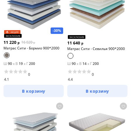
-30%
АКЦИЯ
ЭКСКЛЮЗИВ
ЭКСКЛЮЗИВ
11 220
16 020
11 640
р
р
р
Матрас Сити - Бормио 900*2000
Матрас Сити - Севилья 900*2000
Ш
90
x
В
19
x
Г
200
Ш
90
x
В
14
x
Г
200
0
0
4.1
4.4
В корзину
В корзину