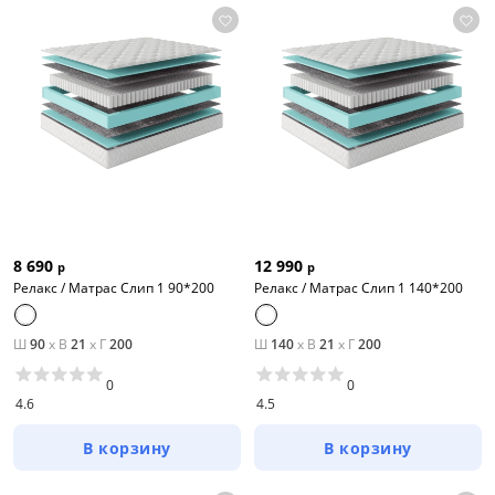
8 690
12 990
р
р
Релакс / Матрас Слип 1 90*200
Релакс / Матрас Слип 1 140*200
Ш
90
x
В
21
x
Г
200
Ш
140
x
В
21
x
Г
200
0
0
4.6
4.5
В корзину
В корзину