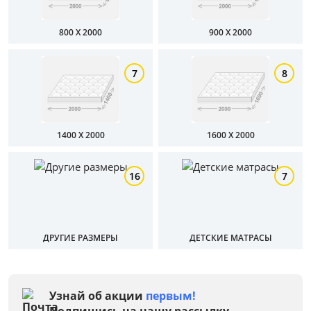
800 X 2000
900 X 2000
7
8
Цена
от
до
1400 X 2000
1600 X 2000
16
7
Мебель Столплит
Размер
ДРУГИЕ РАЗМЕРЫ
ДЕТСКИЕ МАТРАСЫ
Тип
Жесткость первой стороны
Узнай об акции
первым!
Подпишись на нашу рассылку