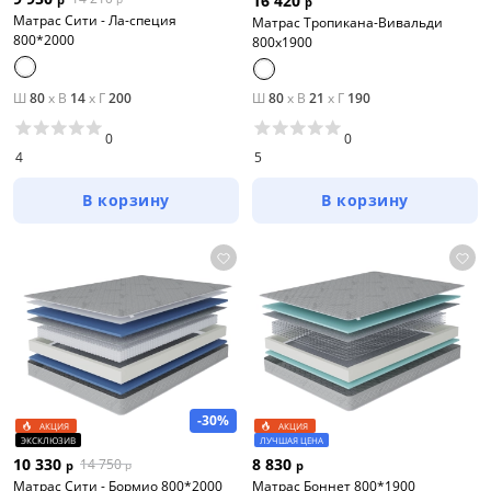
16 420
р
Матрас Сити - Ла-специя
Матрас Тропикана-Вивальди
800*2000
800х1900
Ш
80
x
В
14
x
Г
200
Ш
80
x
В
21
x
Г
190
0
0
4
5
В корзину
В корзину
-30%
АКЦИЯ
АКЦИЯ
ЭКСКЛЮЗИВ
ЛУЧШАЯ ЦЕНА
10 330
8 830
14 750
р
р
р
Матрас Сити - Бормио 800*2000
Матрас Боннет 800*1900