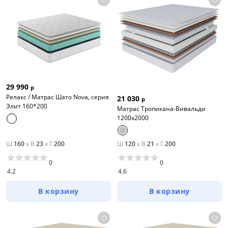
29 990
р
Релакс / Матрас Шато Nova, серия
21 030
р
Элит 160*200
Матрас Тропикана-Вивальди
1200х2000
Ш
160
x
В
23
x
Г
200
Ш
120
x
В
21
x
Г
200
0
0
4.2
4.6
В корзину
В корзину