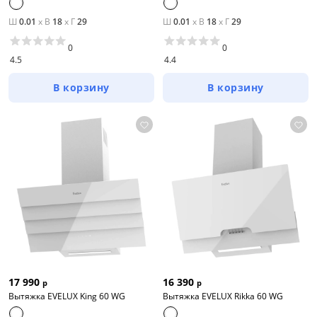
Ш
0.01
x
В
18
x
Г
29
Ш
0.01
x
В
18
x
Г
29
0
0
4.5
4.4
В корзину
В корзину
17 990
16 390
р
р
Вытяжка EVELUX King 60 WG
Вытяжка EVELUX Rikka 60 WG