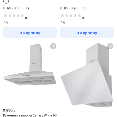
Ш
60
x
В
35
x
Г
29
Ш
90
x
В
96
x
Г
35
0
0
4.6
4.6
В корзину
В корзину
9 890
р
Кухонная вытяжка Canary White 60