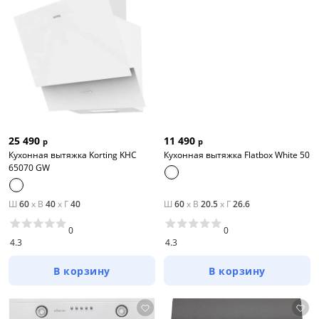
25 490
11 490
р
р
Кухонная вытяжка Korting KHC
Кухонная вытяжка Flatbox White 50
65070 GW
Ш
60
x
В
40
x
Г
40
Ш
60
x
В
20.5
x
Г
26.6
0
0
4.3
4.3
В корзину
В корзину