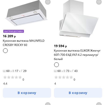
БЫСТРАЯ ДОСТАВКА
16 209
р
Кухонная вытяжка MAUNFELD
CROSBY ROCKY 60
19 594
р
Кухонная вытяжка ELIKOR Жемчуг
60П-700-Е4Д УХЛ 4.2 перламутр/
белый
Ш
60
x
В
17
x
Г
29
Ш
60
x
В
73
x
Г
43
0
0
4.4
4
В корзину
В корзину