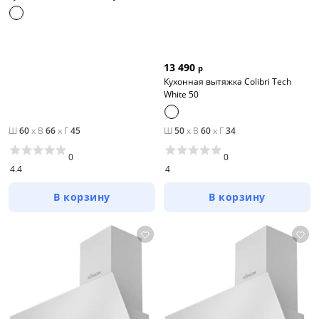
13 490
р
Кухонная вытяжка Colibri Tech
White 50
Ш
60
x
В
66
x
Г
45
Ш
50
x
В
60
x
Г
34
0
0
4.4
4
В корзину
В корзину