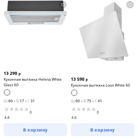
13 290
р
13 590
Кухонная вытяжка Helena White
р
Glass 60
Кухонная вытяжка Loon White 60
Ш
60
x
В
17
x
Г
31
Ш
60
x
В
75
x
Г
41
0
0
4.8
4.6
В корзину
В корзину