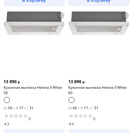
В корзину
В корзину
13 890
13 890
р
р
Кухонная вытяжка Helena II White
Кухонная вытяжка Helena II White
50
60
Ш
50
x
В
17
x
Г
31
Ш
60
x
В
17
x
Г
31
0
0
4.3
4.4