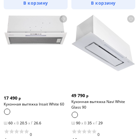
В корзину
В корзину
49 790
р
17 490
р
Кухонная вытяжка Navi White
Кухонная вытяжка Insait White 60
Glass 90
Ш
60
x
В
20.5
x
Г
26.6
Ш
90
x
В
35
x
Г
29
0
0