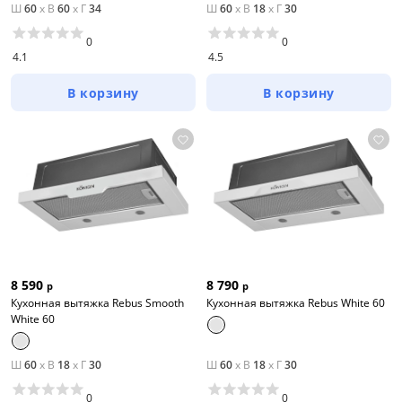
Ш
60
x
В
60
x
Г
34
Ш
60
x
В
18
x
Г
30
0
0
4.1
4.5
В корзину
В корзину
8 590
8 790
р
р
Кухонная вытяжка Rebus Smooth
Кухонная вытяжка Rebus White 60
White 60
Ш
60
x
В
18
x
Г
30
Ш
60
x
В
18
x
Г
30
0
0