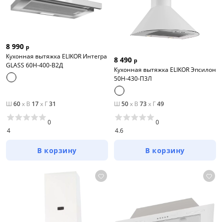
8 990
р
Кухонная вытяжка ELIKOR Интегра
8 490
р
GLASS 60Н-400-В2Д
Кухонная вытяжка ELIKOR Эпсилон
50Н-430-П3Л
Ш
60
x
В
17
x
Г
31
Ш
50
x
В
73
x
Г
49
0
0
4
4.6
В корзину
В корзину