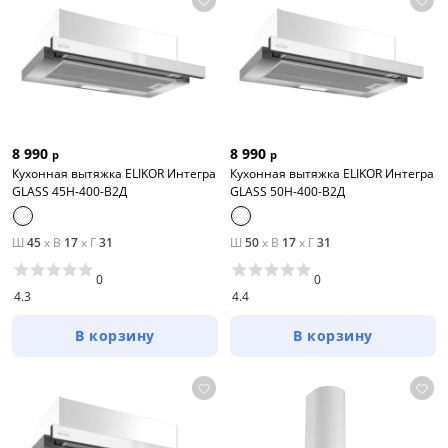
8 990
8 990
р
р
Кухонная вытяжка ELIKOR Интегра
Кухонная вытяжка ELIKOR Интегра
GLASS 45Н-400-В2Д
GLASS 50Н-400-В2Д
Ш
45
x
В
17
x
Г
31
Ш
50
x
В
17
x
Г
31
0
0
4.3
4.4
В корзину
В корзину