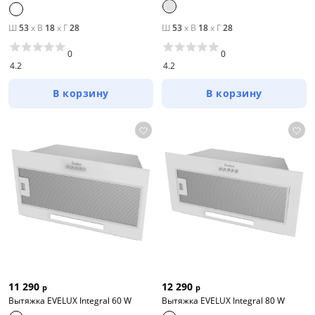
Ш
53
x
В
18
x
Г
28
Ш
53
x
В
18
x
Г
28
0
0
4.2
4.2
В корзину
В корзину
11 290
12 290
р
р
Вытяжка EVELUX Integral 60 W
Вытяжка EVELUX Integral 80 W