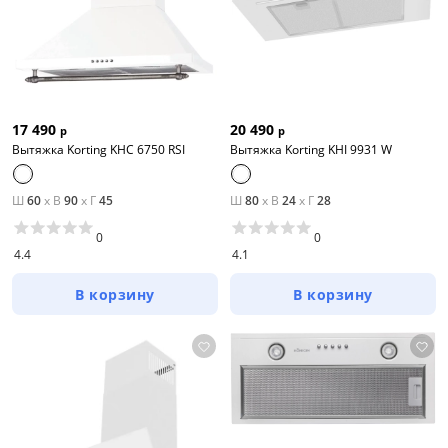
17 490
20 490
р
р
Вытяжка Korting KHC 6750 RSI
Вытяжка Korting KHI 9931 W
Ш
60
x
В
90
x
Г
45
Ш
80
x
В
24
x
Г
28
0
0
4.4
4.1
В корзину
В корзину