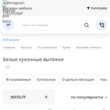
Кинешма
Поиск по товарам
В каталог
Главная
Каталог
По комнатам
Кухня
Бытовая техника
В
Белые кухонные вытяжки
83
Встраиваемые
Купольные
Отдельно висящие
Накл
ФИЛЬТР
по популярности