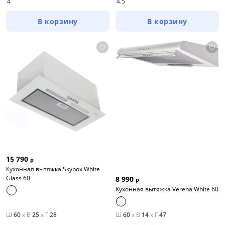
4
4.5
В корзину
В корзину
15 790
р
Кухонная вытяжка Skybox White
Glass 60
8 990
р
Кухонная вытяжка Verena White 60
Ш
60
x
В
25
x
Г
28
Ш
60
x
В
14
x
Г
47