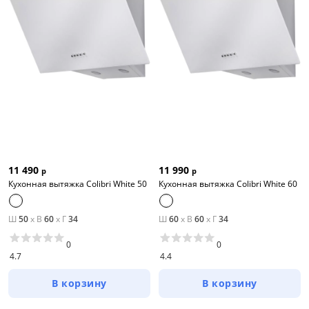
11 490
11 990
р
р
Кухонная вытяжка Colibri White 50
Кухонная вытяжка Colibri White 60
Ш
50
x
В
60
x
Г
34
Ш
60
x
В
60
x
Г
34
0
0
4.7
4.4
В корзину
В корзину