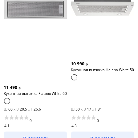
10 990
р
Кухонная вытяжка Helena White 50
11 490
р
Кухонная вытяжка Flatbox White 60
Ш
60
x
В
20.5
x
Г
26.6
Ш
50
x
В
17
x
Г
31
0
0
4.1
4.3