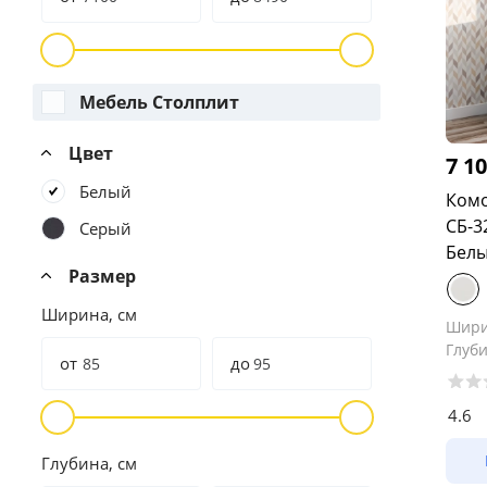
Мебель Столплит
Цвет
7 1
Белый
Комо
СБ-3
Серый
Бел
Размер
Ширина, см
Шир
Глуб
от
до
4.6
Глубина, см