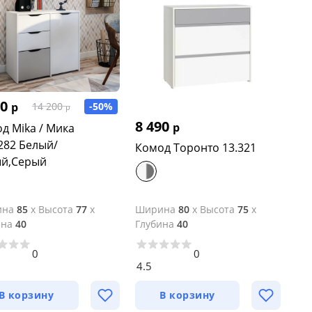
00
р
-50%
14 200
р
8 490
р
д Mika / Мика
282 Белый/
Комод Торонто 13.321
ый,Серый
ина
85
x
Высота
77
x
Ширина
80
x
Высота
75
x
ина
40
Глубина
40
0
0
4.5
В корзину
В корзину