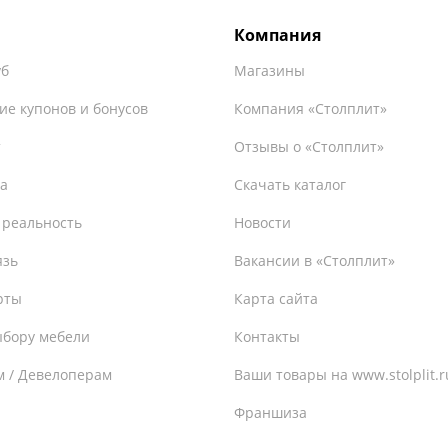
Компания
уб
Магазины
ие купонов и бонусов
Компания «Столплит»
т
Отзывы о «Столплит»
а
Скачать каталог
 реальность
Новости
язь
Вакансии в «Столплит»
рты
Карта сайта
ыбору мебели
Контакты
м / Девелоперам
Ваши товары на www.stolplit.r
Франшиза