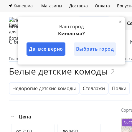
Кинешма
Магазины
Доставка
Оплата
Бонусн
Каталог
С
Ваш город
Кинешма?
С быстрой доставкой
Лучшее решение
Да, все верно
Выбрать город
Главная
Каталог
По комнатам
Детская
Детск
Белые детские комоды
2
Недорогие детские комоды
Стеллажи
Полки
Сорт
Цена
БЫС
от
до