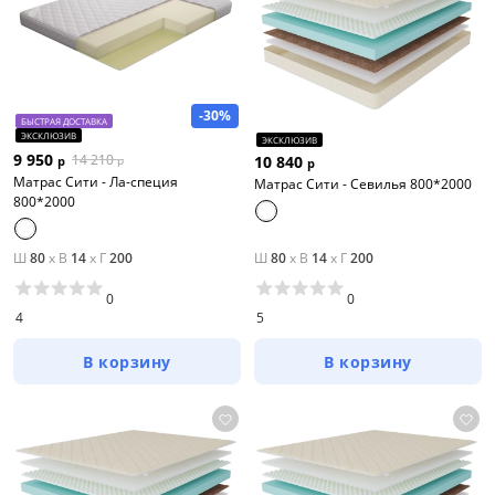
-30%
БЫСТРАЯ ДОСТАВКА
ЭКСКЛЮЗИВ
ЭКСКЛЮЗИВ
9 950
14 210
10 840
р
р
р
Матрас Сити - Ла-специя
Матрас Сити - Севилья 800*2000
800*2000
Ш
80
x
В
14
x
Г
200
Ш
80
x
В
14
x
Г
200
0
0
4
5
В корзину
В корзину