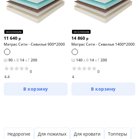
ЭКСКЛЮЗИВ
ЭКСКЛЮЗИВ
11 640
14 860
р
р
Матрас Сити - Севилья 900*2000
Матрас Сити - Севилья 1400*2000
Ш
90
x
В
14
x
Г
200
Ш
140
x
В
14
x
Г
200
0
0
4.4
4
В корзину
В корзину
Цена
Недорогие
Для пожилых
Для кровати
Топперы
1