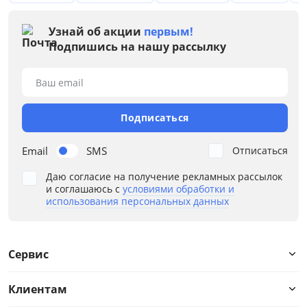
от
до
Узнай об акции
первым!
Подпишись на нашу рассылку
Ваш email
Размер
Жесткость первой стороны
Подписаться
Жесткость второй стороны
Email
SMS
Отписаться
Даю согласие на получение рекламных рассылок
Высота матраса, см
и соглашаюсь с
условиями обработки и
использования персональных данных
Нагрузка на спальное место, кг
Материал чехла
Сервис
Разная жесткость
Клиентам