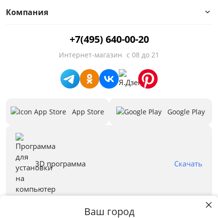
В составе кокос
Компания
В составе латекс
+7(495) 640-00-20
В составе ППУ
Интернет-магазин
с 08 до 21
В составе холлофабер/ струтто
Двуспальные
App Store
Google Play
Односпальные
Память формы
С ортопедическим эффектом
3D программа
Скачать
Предложения
Ваш город