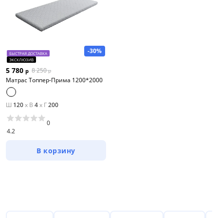
-30%
БЫСТРАЯ ДОСТАВКА
ЭКСКЛЮЗИВ
5 780
8 250
р
р
Матрас Топпер-Прима 1200*2000
Ш
120
x
В
4
x
Г
200
0
4.2
В корзину