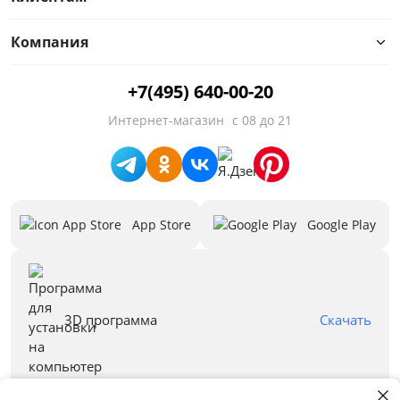
Жесткость первой стороны
Компания
Жесткость второй стороны
+7(495) 640-00-20
Нагрузка на спальное место, кг
Интернет-магазин
с 08 до 21
В составе кокос
В составе латекс
App Store
Google Play
В составе ППУ
В составе холлофабер/ струтто
Односпальные
3D программа
Скачать
Предложения