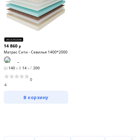
ЭКСКЛЮЗИВ
14 860
р
Матрас Сити - Севилья 1400*2000
Ш
140
x
В
14
x
Г
200
0
4
В корзину