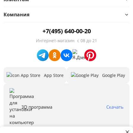
Разная жесткость
Компания
В составе кокос
+7(495) 640-00-20
В составе латекс
Интернет-магазин
с 08 до 21
В составе ППУ
В составе холлофабер/ струтто
App Store
Google Play
Односпальные
Память формы
С ортопедическим эффектом
3D программа
Скачать
Предложения