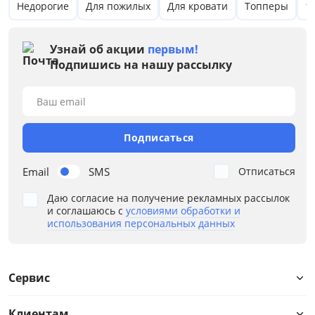
Недорогие
Для пожилых
Для кровати
Топперы
1
Цена
Узнай об акции
первым!
Подпишись на нашу рассылку
от
до
Ваш email
Размер
Подписаться
Жесткость первой стороны
Email
SMS
Отписаться
Даю согласие на получение рекламных рассылок
Жесткость второй стороны
и соглашаюсь с
условиями обработки и
использования персональных данных
Высота матраса, см
Нагрузка на спальное место, кг
Сервис
Материал чехла
Клиентам