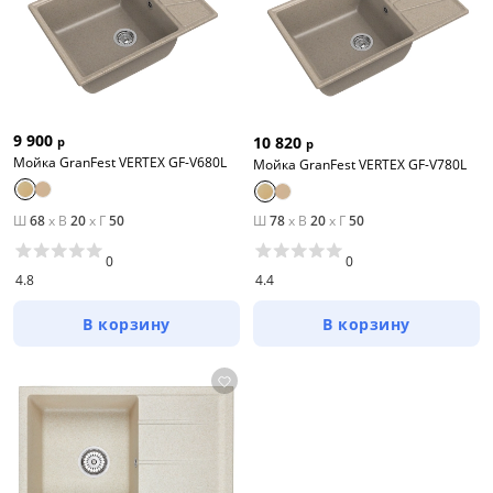
9 900
10 820
р
р
Мойка GranFest VERTEX GF-V680L
Мойка GranFest VERTEX GF-V780L
Ш
68
x
В
20
x
Г
50
Ш
78
x
В
20
x
Г
50
0
0
4.8
4.4
В корзину
В корзину