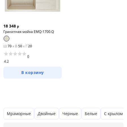
18 348
р
Гранитная мойка EMQ-1700.Q
Ш
70
x
В
50
x
Г
20
Цена
0
4.2
от
до
В корзину
Цвет
Бежевый
Мраморные
Двойные
Черные
Белые
С крылом
Размер