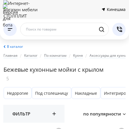
Кинешма
Поиск по товарам
В каталог
Главная
Каталог
По комнатам
Кухня
Аксессуары для кухни
Бежевые кухонные мойки с крылом
5
Недорогие
Под столешницу
Накладные
Интегриров
ФИЛЬТР
по популярности