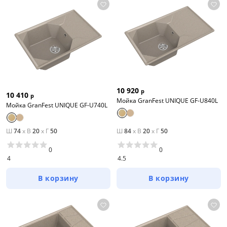
10 920
р
10 410
р
Мойка GranFest UNIQUE GF-U840L
Мойка GranFest UNIQUE GF-U740L
Ш
74
x
В
20
x
Г
50
Ш
84
x
В
20
x
Г
50
0
0
4
4.5
В корзину
В корзину