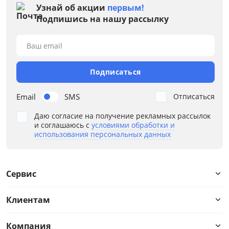
Ширина, см
Узнай об акции
первым!
Подпишись на нашу рассылку
от
до
Ваш email
Подписаться
Глубина, см
Email
SMS
Отписаться
от
до
Даю согласие на получение рекламных рассылок
и соглашаюсь с
условиями обработки и
использования персональных данных
Высота, см
от
до
Сервис
Клиентам
Материал
Компания