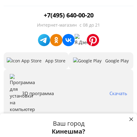
Дополнительные чаши
+7(495) 640-00-20
Основные чаши
Интернет-магазин
с 08 до 21
Расположение крыла
Установка
App Store
Google Play
Форма
Ширина шкафа при встраивании, см
Угловая
3D программа
Скачать
Бренд
Ваш город
Кинешма?
Правовая информация
Пользуясь сайтом stolplit.ru, Вы подтверждаете использование cookie-