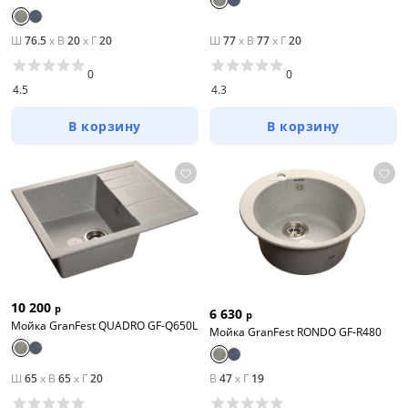
Ш
76.5
x
В
20
x
Г
20
Ш
77
x
В
77
x
Г
20
0
0
4.5
4.3
В корзину
В корзину
10 200
р
6 630
р
Мойка GranFest QUADRO GF-Q650L
Мойка GranFest RONDO GF-R480
Ш
65
x
В
65
x
Г
20
В
47
x
Г
19