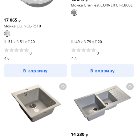
Мойка GranFest CORNER GF-C800E
17 065
р
Мойка Oulin OL-R510
Ш
51
x
В
51
x
Г
20
Ш
49
x
В
79
x
Г
20
0
0
4.6
4.4
В корзину
В корзину
14 280
р