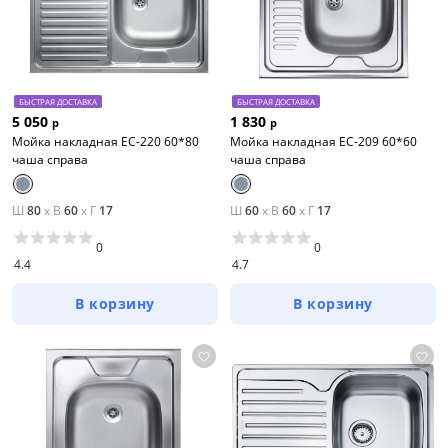
БЫСТРАЯ ДОСТАВКА
БЫСТРАЯ ДОСТАВКА
5 050
1 830
р
р
Мойка накладная EC-220 60*80
Мойка накладная EC-209 60*60
чаша справа
чаша справа
Ш
80
x
В
60
x
Г
17
Ш
60
x
В
60
x
Г
17
0
0
4.4
4.7
В корзину
В корзину