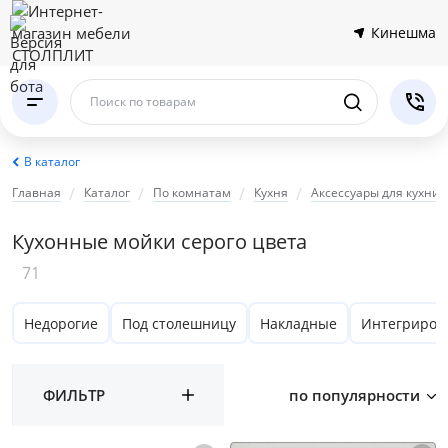
Кинешма
Поиск по товарам
В каталог
Главная
Каталог
По комнатам
Кухня
Аксессуары для кухни
Кухонные мойки серого цвета
71
Недорогие
Под столешницу
Накладные
Интегриров
ФИЛЬТР
по популярности