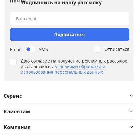
Подпишись на нашу рассылку
Глубина, см
Ваш email
от
до
Подписаться
Высота, см
Email
SMS
Отписаться
Даю согласие на получение рекламных рассылок
от
до
и соглашаюсь с
условиями обработки и
использования персональных данных
Материал
Сервис
Дополнительные чаши
Клиентам
Основные чаши
Компания
Расположение крыла