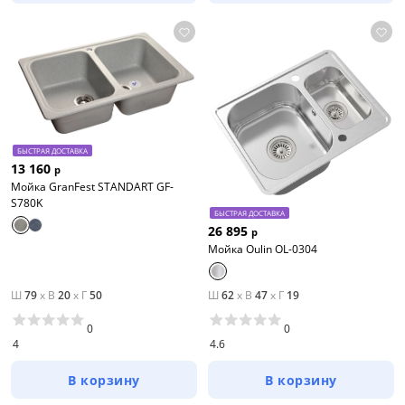
БЫСТРАЯ ДОСТАВКА
13 160
р
Мойка GranFest STANDART GF-
S780K
БЫСТРАЯ ДОСТАВКА
26 895
р
Мойка Oulin OL-0304
Ш
79
x
В
20
x
Г
50
Ш
62
x
В
47
x
Г
19
0
0
4
4.6
В корзину
В корзину