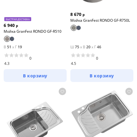
8 670
р
БЫСТРАЯ ДОСТАВКА
Мойка GranFest RONDO GF-R750L
6 940
р
Мойка GranFest RONDO GF-R510
В
51
x
Г
19
Ш
75
x
В
20
x
Г
46
0
0
4.3
4.5
В корзину
В корзину