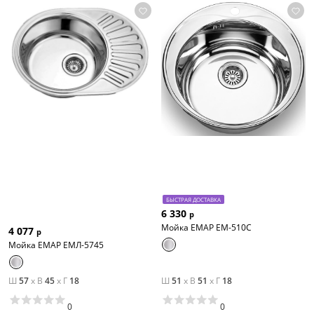
БЫСТРАЯ ДОСТАВКА
6 330
р
Мойка ЕМАР ЕМ-510С
4 077
р
Мойка ЕМАР ЕМЛ-5745
Ш
57
x
В
45
x
Г
18
Ш
51
x
В
51
x
Г
18
0
0