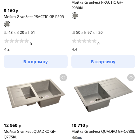
Мойка GranFest PRACTIC GF-
P980KL
8 160
р
Мойка GranFest PRACTIC GF-P505
Ш
43
x
В
20
x
Г
51
Ш
50
x
В
97
x
Г
20
0
0
4.2
4.4
В корзину
В корзину
12 960
10 710
р
р
Мойка GranFest QUADRO GF-
Мойка GranFest QUADRO GF-Q780L
Q775KL