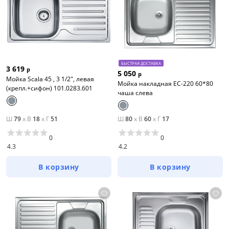
БЫСТРАЯ ДОСТАВКА
3 619
р
5 050
р
Мойка Scala 45 , 3 1/2", левая
Мойка накладная EC-220 60*80
(крепл.+сифон) 101.0283.601
чаша слева
Ш
79
x
В
18
x
Г
51
Ш
80
x
В
60
x
Г
17
0
0
4.3
4.2
В корзину
В корзину