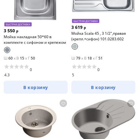
БЫСТРАЯ ДОСТАВКА
БЫСТРАЯ ДОСТАВКА
3 619
р
3 550
р
Мойка Scala 45 , 3 1/2",правая
Мойка накладная 50*60 в
(крепл.+сифон) 101.0283.602
комплекте с сифоном и крепежом
Ш
60
x
В
15
x
Г
50
Ш
79
x
В
18
x
Г
51
0
0
4.3
5
В корзину
В корзину