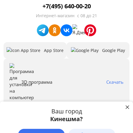
+7(495) 640-00-20
Установка
Интернет-магазин
с 08 до 21
Форма
Ширина шкафа при встраивании, см
App Store
Google Play
Крыло
Угловая
Предложения
3D программа
Скачать
Бренд
Ваш город
Кинешма?
Правовая информация
Пользуясь сайтом stolplit.ru, Вы подтверждаете использование cookie-
файлов вашего браузера с целью улучшения предложения и сервиса
Принимаем к оплате:
на основе ваших предпочтений и интересов.
Подробнее