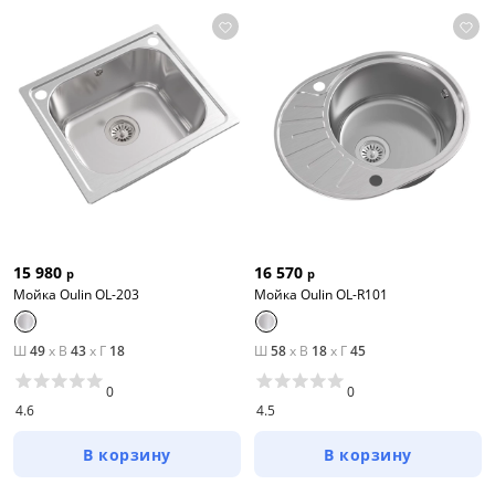
15 980
16 570
р
р
Мойка Oulin OL-203
Мойка Oulin OL-R101
Ш
49
x
В
43
x
Г
18
Ш
58
x
В
18
x
Г
45
0
0
4.6
4.5
В корзину
В корзину