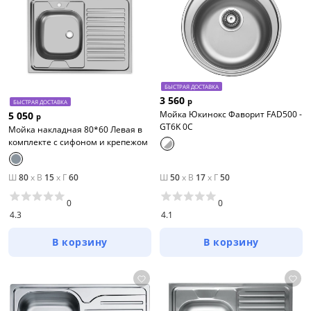
БЫСТРАЯ ДОСТАВКА
3 560
р
БЫСТРАЯ ДОСТАВКА
Мойка Юкинокс Фаворит FAD500 -
5 050
р
GT6K 0C
Мойка накладная 80*60 Левая в
комплекте с сифоном и крепежом
Ш
80
x
В
15
x
Г
60
Ш
50
x
В
17
x
Г
50
0
0
4.3
4.1
В корзину
В корзину