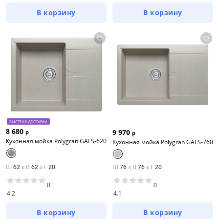
В корзину
В корзину
БЫСТРАЯ ДОСТАВКА
8 680
9 970
р
р
Кухонная мойка Polygran GALS-620
Кухонная мойка Polygran GALS-760
Ш
62
x
В
62
x
Г
20
Ш
76
x
В
76
x
Г
20
0
0
4.2
4.1
В корзину
В корзину