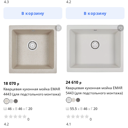
4.3
4.2
В корзину
В корзину
24 610
р
18 070
р
Кварцевая кухонная мойка ЕМАR
Кварцевая кухонная мойка ЕМАR
5443 (для подстольного монтажа)
4443 (для подстольного монтажа)
Ш
46
x
В
46
x
Г
20
Ш
55.5
x
В
46
x
Г
20
0
0
4.2
4.1