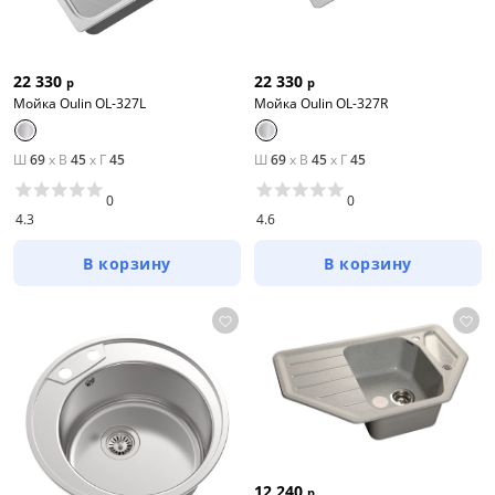
22 330
22 330
р
р
Мойка Oulin OL-327L
Мойка Oulin OL-327R
Ш
69
x
В
45
x
Г
45
Ш
69
x
В
45
x
Г
45
0
0
4.3
4.6
В корзину
В корзину
12 240
р