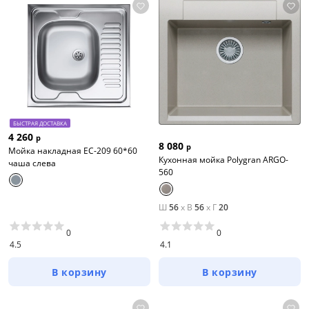
БЫСТРАЯ ДОСТАВКА
4 260
р
8 080
р
Мойка накладная EC-209 60*60
Кухонная мойка Polygran ARGO-
чаша слева
560
Ш
56
x
В
56
x
Г
20
0
0
4.5
4.1
В корзину
В корзину