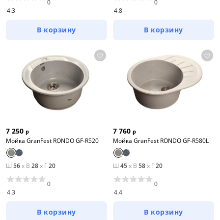
0
0
4.3
4.8
В корзину
В корзину
7 250
7 760
р
р
Мойка GranFest RONDO GF-R520
Мойка GranFest RONDO GF-R580L
Ш
56
x
В
28
x
Г
20
Ш
45
x
В
58
x
Г
20
0
0
4.3
4.4
В корзину
В корзину