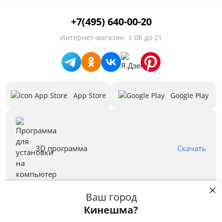
Цвет
+7(495) 640-00-20
Белый
Интернет-магазин
с 08 до 21
Бежевый
Черный
Зеленый
App Store
Google Play
Голубой
Красный
Синий
3D программа
Скачать
Серый
Все варианты
Ваш город
Кинешма?
Правовая информация
Пользуясь сайтом stolplit.ru, Вы подтверждаете использование cookie-