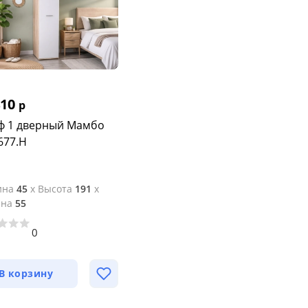
410
р
 1 дверный Мамбо
677.Н
ина
45
x
Высота
191
x
ина
55
0
В корзину