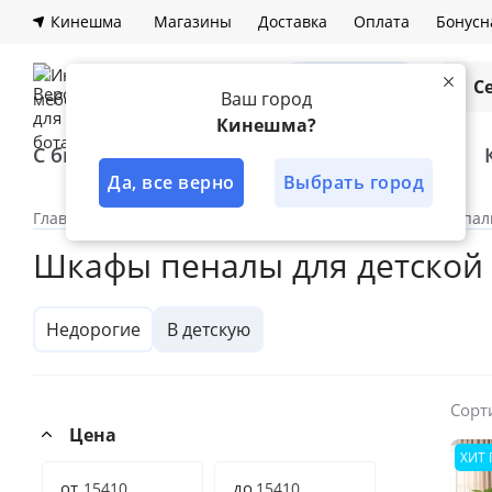
Кинешма
Магазины
Доставка
Оплата
Бонусн
Каталог
С
Ваш город
Кинешма?
С быстрой доставкой
Лучшее решение
Да, все верно
Выбрать город
Главная
Каталог
По категориям
Шкафы
Спал
Шкафы пеналы для детской
Недорогие
В детскую
Сорт
Цена
ХИТ
от
до