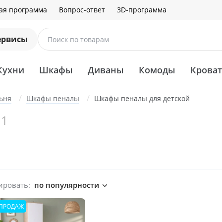
ая программа
Вопрос-ответ
3D-программа
ервисы
Поиск по товарам
Кухни
Шкафы
Диваны
Комоды
Крова
ьня
Шкафы пеналы
Шкафы пеналы для детской
1
ировать:
по популярности
 ПРОДАЖ