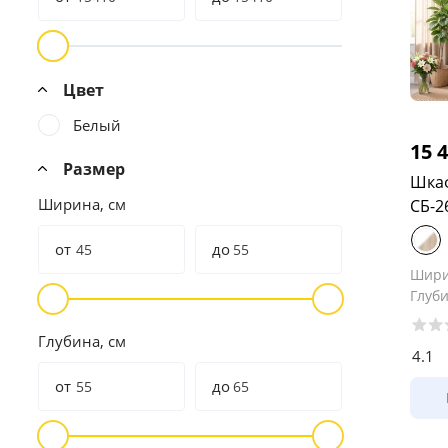
Цвет
Белый
15 
Размер
Шкаф
Ширина, см
СБ-2
от
до
Шир
Глуб
Глубина, см
4.1
от
до