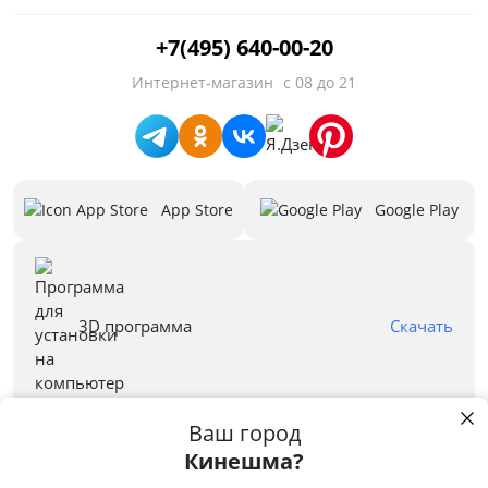
Цвет
+7(495) 640-00-20
Белый
Интернет-магазин
с 08 до 21
Бежевый
Черный
Зеленый
App Store
Google Play
Голубой
Красный
Синий
3D программа
Скачать
Серый
Все варианты
Ваш город
Кинешма?
Правовая информация
Пользуясь сайтом stolplit.ru, Вы подтверждаете использование cookie-