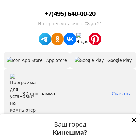
Цвет
+7(495) 640-00-20
Белый
Интернет-магазин
с 08 до 21
Бежевый
Черный
Зеленый
App Store
Google Play
Голубой
Красный
Синий
3D программа
Скачать
Серый
Все варианты
Ваш город
Кинешма?
Правовая информация
Пользуясь сайтом stolplit.ru, Вы подтверждаете использование cookie-