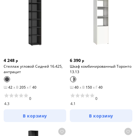
4 248
6 390
р
р
Стеллаж угловой Сидней 16.425,
Шкаф комбинированный Торонто
антрацит
13.13
Ш
42
x
В
205
x
Г
40
Ш
40
x
В
150
x
Г
40
0
0
4.3
4.1
В корзину
В корзину