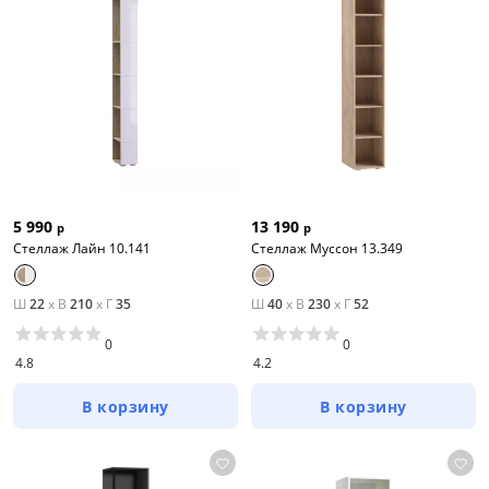
5 990
13 190
р
р
Стеллаж Лайн 10.141
Стеллаж Муссон 13.349
Ш
22
x
В
210
x
Г
35
Ш
40
x
В
230
x
Г
52
0
0
4.8
4.2
В корзину
В корзину