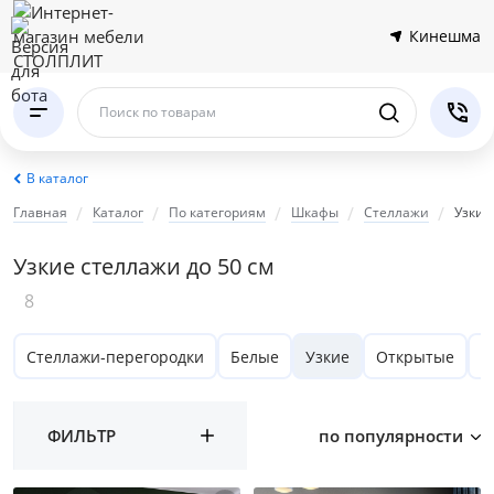
Кинешма
Поиск по товарам
В каталог
Главная
Каталог
По категориям
Шкафы
Стеллажи
Узкие
Узкие стеллажи до 50 см
8
Стеллажи-перегородки
Белые
Узкие
Открытые
Н
ФИЛЬТР
по популярности