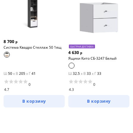
Тип товара
Шкафы прямые
Шкафы модульные
Стеллажи
8 700
р
Система Квадро Стеллаж 50 1ящ
БЫСТРАЯ ДОСТАВКА
4 630
Цена
р
Ящики Кито СБ-3247 Белый
от
до
Ш
50
x
В
205
x
Г
41
Ш
32.5
x
В
33
x
Г
33
0
0
4.7
4.3
Мебель Столплит
В корзину
В корзину
Цвет
Белый
Бежевый