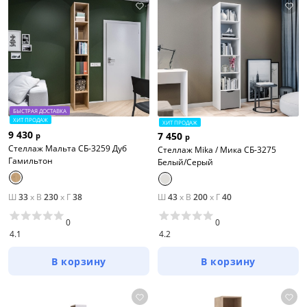
БЫСТРАЯ ДОСТАВКА
ХИТ ПРОДАЖ
ХИТ ПРОДАЖ
9 430
7 450
р
р
Стеллаж Мальта СБ-3259 Дуб
Стеллаж Mika / Мика СБ-3275
Гамильтон
Белый/Серый
Ш
33
x
В
230
x
Г
38
Ш
43
x
В
200
x
Г
40
0
0
4.1
4.2
В корзину
В корзину