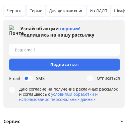
Серый
Черные
Серые
Для детских книг
Из ЛДСП
Шкафы
Коричневый
Узнай об акции
первым!
Размер
Подпишись на нашу рассылку
Ширина, см
Ваш email
от
до
Подписаться
Email
SMS
Отписаться
Глубина, см
Даю согласие на получение рекламных рассылок
от
до
и соглашаюсь с
условиями обработки и
использования персональных данных
Высота, см
Сервис