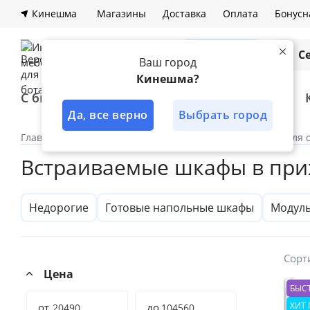
Кинешма
Магазины
Доставка
Оплата
Бонусн
Каталог
С
Ваш город
Кинешма?
С быстрой доставкой
Лучшее решение
Да, все верно
Выбрать город
Главная
Каталог
По категориям
Шкафы
Для 
Встраиваемые шкафы в пр
Недорогие
Готовые напольные шкафы
Модул
Сорт
Цена
БЫС
ХИТ
от
до