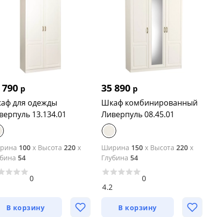
 790
35 890
р
р
аф для одежды
Шкаф комбинированный
верпуль 13.134.01
Ливерпуль 08.45.01
рина
100
x
Высота
220
x
Ширина
150
x
Высота
220
x
убина
54
Глубина
54
0
0
1
4.2
В корзину
В корзину