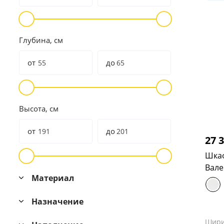
Глубина, см
от
до
Высота, см
от
до
27 
Шкаф
Вале
Материал
Назначение
Шир