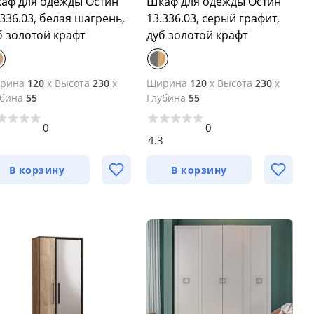
аф для одежды Остин
Шкаф для одежды Остин
.336.03, белая шагрень,
13.336.03, серый графит,
б золотой крафт
дуб золотой крафт
рина
120
x
Высота
230
x
Ширина
120
x
Высота
230
x
убина
55
Глубина
55
0
0
3
4.3
В корзину
В корзину