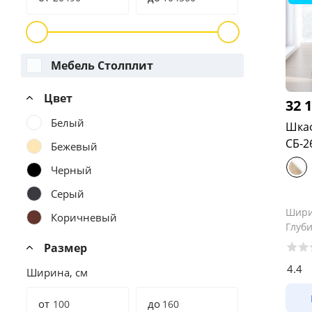
Мебель Столплит
Цвет
32 
Белый
Шкаф
СБ-2
Бежевый
Черный
Серый
Шир
Коричневый
Глуб
Размер
4.4
Ширина, см
от
до