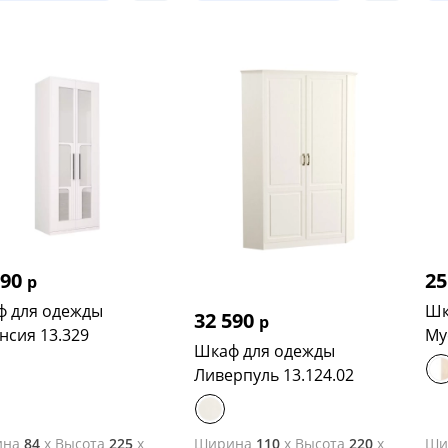
390
25
р
 для одежды
Шк
32 590
р
нсия 13.329
Му
Шкаф для одежды
Ливерпуль 13.124.02
ина
84
x
Высота
225
x
Ширина
110
x
Высота
220
x
Ши