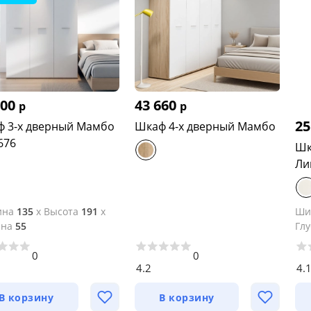
100
43 660
р
р
25
 3-х дверный Мамбо
Шкаф 4-х дверный Мамбо
676
Шк
Ли
ина
135
x
Высота
191
x
Ши
ина
55
Гл
0
0
4.2
4.
В корзину
В корзину