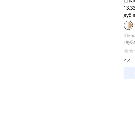
Шкаф
13.3
дуб 
Шир
Глуб
4.4