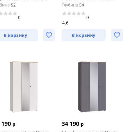
убина
52
Глубина
54
0
0
4.6
В корзину
В корзину
 190
34 190
р
р