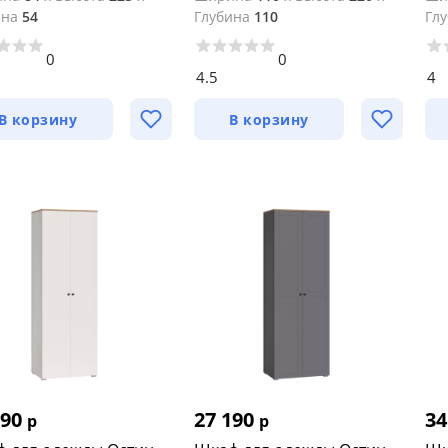
ина
54
Глубина
110
Гл
0
0
4.5
4
В корзину
В корзину
190
27 190
34
р
р