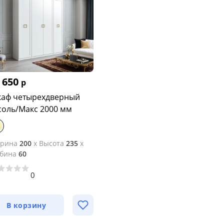
 650
р
аф четырехдверный
соль/Макс 2000 мм
рина
200
x
Высота
235
x
убина
60
0
3
В корзину