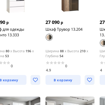
490
27 090
27
р
р
 для одежды
Шкаф Трувор 13.204
Шк
нто 13.333
13
ина
80
x
Высота
196
x
Ширина
88
x
Высота
210
x
Ши
ина
53
Глубина
54
Гл
0
0
4.9
4
В корзину
В корзину