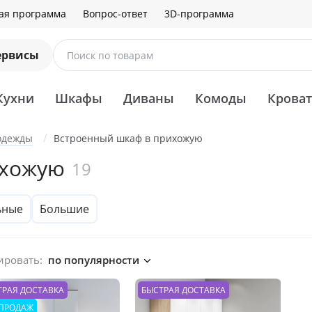
ая программа
Вопрос-ответ
3D-программа
ервисы
Поиск по товарам
Кухни
Шкафы
Диваны
Комоды
Крова
одежды
Встроенный шкаф в прихожую
ихожую
19
ьные
Большие
ировать:
по популярности
ТРАЯ ДОСТАВКА
БЫСТРАЯ ДОСТАВКА
 ПРОДАЖ