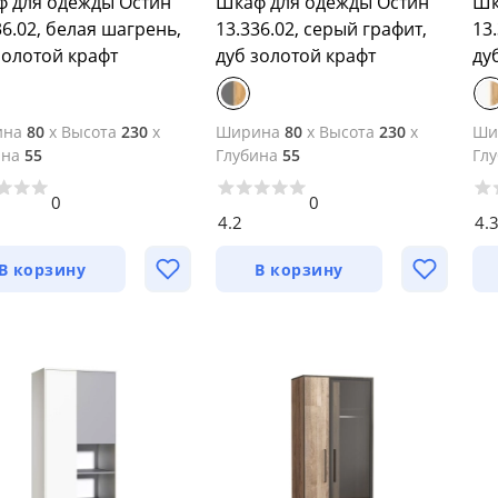
 для одежды Остин
Шкаф для одежды Остин
Шк
36.02, белая шагрень,
13.336.02, серый графит,
13
золотой крафт
дуб золотой крафт
ду
ина
80
x
Высота
230
x
Ширина
80
x
Высота
230
x
Ши
ина
55
Глубина
55
Гл
0
0
4.2
4.
В корзину
В корзину