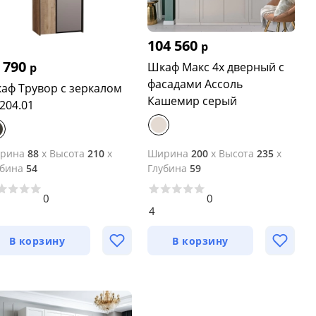
104 560
р
 790
Шкаф Макс 4х дверный с
р
фасадами Ассоль
аф Трувор с зеркалом
Кашемир серый
.204.01
рина
88
x
Высота
210
x
Ширина
200
x
Высота
235
x
убина
54
Глубина
59
0
0
4
В корзину
В корзину