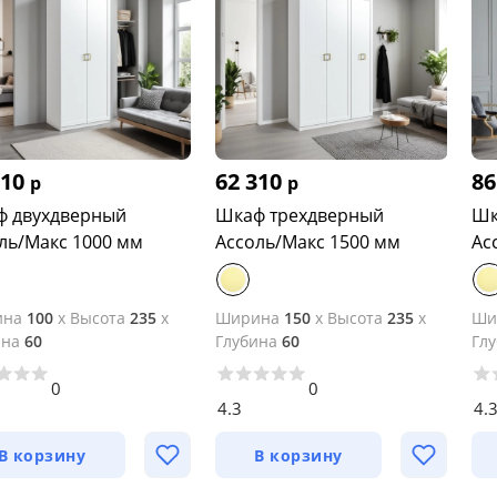
110
62 310
86
р
р
 двухдверный
Шкаф трехдверный
Шк
ль/Макс 1000 мм
Ассоль/Макс 1500 мм
Ас
ина
100
x
Высота
235
x
Ширина
150
x
Высота
235
x
Ши
ина
60
Глубина
60
Гл
0
0
4.3
4.
В корзину
В корзину