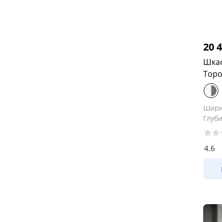
20 
Шкаф
Торо
Шир
Глуб
4.6