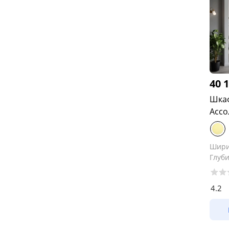
40 
Шкаф
Ассо
Шир
Глуб
4.2