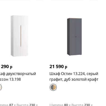
 290
21 590
р
р
аф двухстворчатый
Шкаф Остин 13.224, серый
ссон 13.198
графит, дуб золотой крафт
рина
87
x
Высота
230
x
Ширина
80
x
Высота
230
x