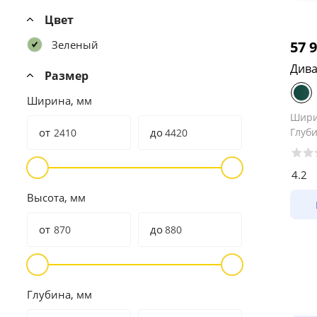
Цвет
Зеленый
57 
Дива
Размер
Ширина, мм
Шир
от
до
Глуб
4.2
Высота, мм
от
до
Глубина, мм