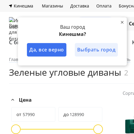
Кинешма
Магазины
Доставка
Оплата
Бонусн
Каталог
С
Ваш город
Кинешма?
С быстрой доставкой
Лучшее решение
Да, все верно
Выбрать город
Главная
Каталог
По категориям
Мягкая мебель
Зеленые угловые диваны
2
Сорт
Цена
от
до