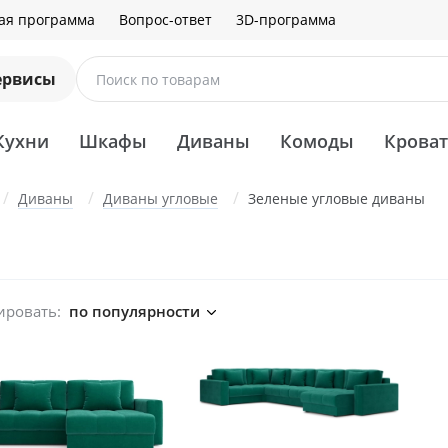
ая программа
Вопрос-ответ
3D-программа
ервисы
Поиск по товарам
Кухни
Шкафы
Диваны
Комоды
Крова
Диваны
Диваны угловые
Зеленые угловые диваны
ировать:
по популярности