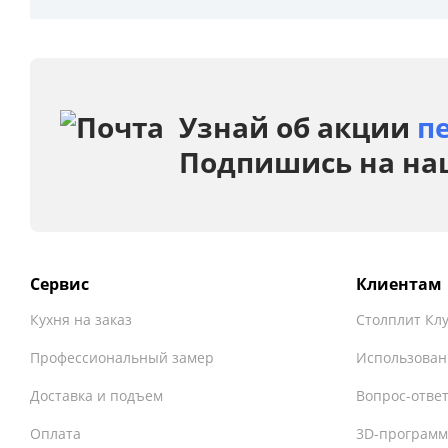
Узнай об акции
п
Подпишись на на
Сервис
Клиентам
Кухня на заказ
Столплит Кл
Профессиональный замер
Использован
Доставка и подъем
Вопрос-отве
Оплата
3D-программ