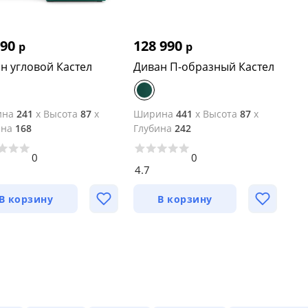
990
128 990
р
р
н угловой Кастел
Диван П-образный Кастел
ина
241
x
Высота
87
x
Ширина
441
x
Высота
87
x
ина
168
Глубина
242
0
0
4.7
В корзину
В корзину