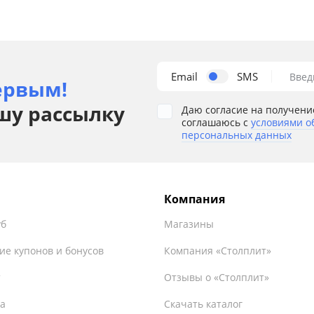
Email
SMS
Введ
ервым!
шу рассылку
Даю согласие на получени
соглашаюсь с
условиями о
персональных данных
Компания
уб
Магазины
ие купонов и бонусов
Компания «Столплит»
т
Отзывы о «Столплит»
а
Скачать каталог