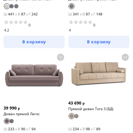
Ш
441
x
В
87
x
Г
242
Ш
341
x
В
87
x
Г
148
0
0
4.2
4
В корзину
В корзину
43 690
р
39 990
р
Прямой диван Тога 3 (БД)
Диван прямой Лагос
Ш
233
x
В
90
x
Г
94
Ш
234
x
В
98
x
Г
89