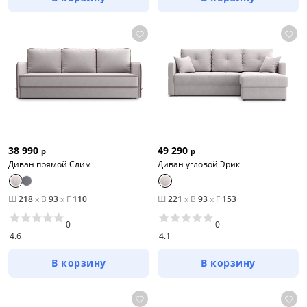
38 990
49 290
р
р
Диван прямой Слим
Диван угловой Эрик
Ш
218
x
В
93
x
Г
110
Ш
221
x
В
93
x
Г
153
0
0
4.6
4.1
В корзину
В корзину