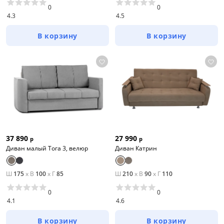
0
0
4.3
4.5
В корзину
В корзину
27 990
37 890
р
р
Диван Катрин
Диван малый Тога 3, велюр
Ш
175
x
В
100
x
Г
85
Ш
210
x
В
90
x
Г
110
0
0
4.1
4.6
В корзину
В корзину