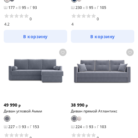
Ш
177
x
В
95
x
Г
93
Ш
230
x
В
95
x
Г
105
0
0
4.2
4
В корзину
В корзину
49 990
38 990
р
р
Диван угловой Амми
Диван прямой Атлантикс
Ш
227
x
В
93
x
Г
153
Ш
224
x
В
93
x
Г
103