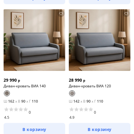
29 990
28 990
р
р
Диван-кровать ВИА 140
Диван-кровать ВИА 120
Ш
162
x
В
90
x
Г
110
Ш
142
x
В
90
x
Г
110
0
0
4.5
4.9
В корзину
В корзину