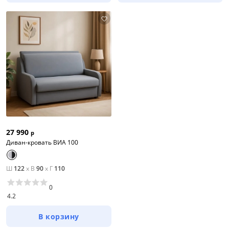
27 990
р
Диван-кровать ВИА 100
Ш
122
x
В
90
x
Г
110
0
4.2
В корзину