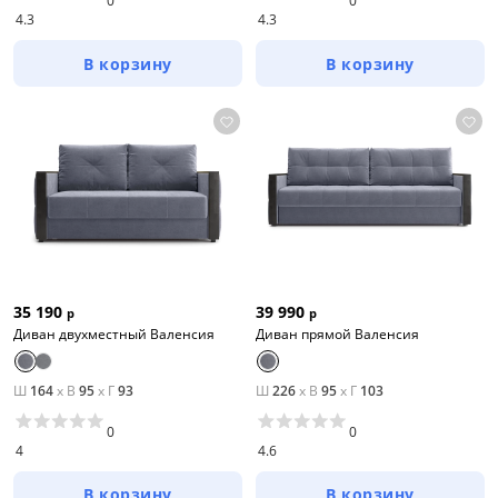
0
0
4.3
4.3
В корзину
В корзину
35 190
39 990
р
р
Диван двухместный Валенсия
Диван прямой Валенсия
Ш
164
x
В
95
x
Г
93
Ш
226
x
В
95
x
Г
103
0
0
4
4.6
В корзину
В корзину