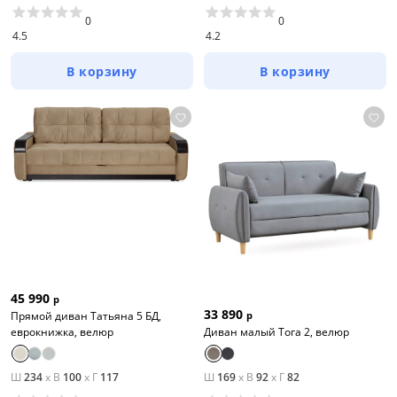
0
0
4.5
4.2
В корзину
В корзину
45 990
р
33 890
Прямой диван Татьяна 5 БД,
р
еврокнижка, велюр
Диван малый Тога 2, велюр
Ш
234
x
В
100
x
Г
117
Ш
169
x
В
92
x
Г
82