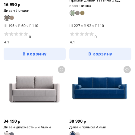
Прямой диван Татьяна 5 БД,
16 990
р
еврокнижка
Диван Лондон
Ш
195
x
В
60
x
Г
110
Ш
227
x
В
92
x
Г
110
0
0
4.1
4.1
В корзину
В корзину
34 190
38 990
р
р
Диван двухместный Амми
Диван прямой Амми