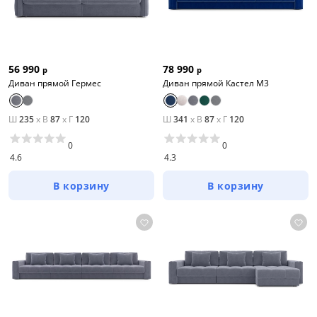
56 990
78 990
р
р
Диван прямой Гермес
Диван прямой Кастел М3
Ш
235
x
В
87
x
Г
120
Ш
341
x
В
87
x
Г
120
0
0
4.6
4.3
В корзину
В корзину