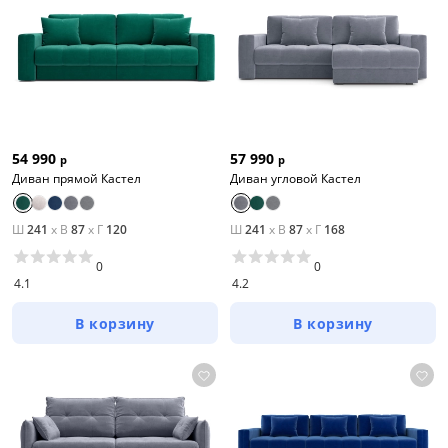
54 990
57 990
р
р
Диван прямой Кастел
Диван угловой Кастел
Ш
241
x
В
87
x
Г
120
Ш
241
x
В
87
x
Г
168
0
0
4.1
4.2
В корзину
В корзину