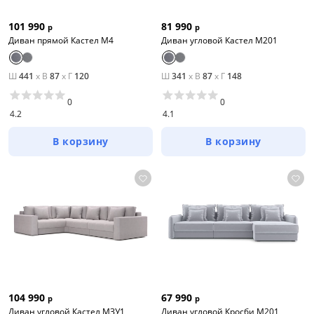
101 990
81 990
р
р
Диван прямой Кастел М4
Диван угловой Кастел М201
Ш
441
x
В
87
x
Г
120
Ш
341
x
В
87
x
Г
148
0
0
4.2
4.1
В корзину
В корзину
104 990
67 990
р
р
Диван угловой Кастел МЗУ1
Диван угловой Кросби М201