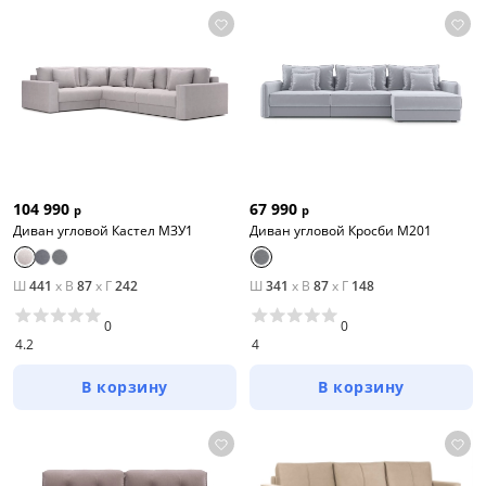
104 990
67 990
р
р
Диван угловой Кастел МЗУ1
Диван угловой Кросби М201
Ш
441
x
В
87
x
Г
242
Ш
341
x
В
87
x
Г
148
0
0
4.2
4
В корзину
В корзину