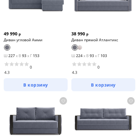
49 990
38 990
р
р
Диван угловой Амми
Диван прямой Атлантикс
Ш
227
x
В
93
x
Г
153
Ш
224
x
В
93
x
Г
103
0
0
4.3
4.3
В корзину
В корзину