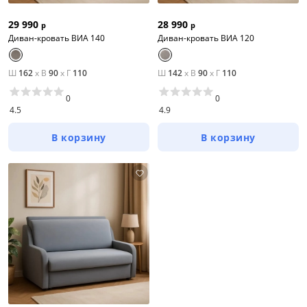
29 990
28 990
р
р
Диван-кровать ВИА 140
Диван-кровать ВИА 120
Ш
162
x
В
90
x
Г
110
Ш
142
x
В
90
x
Г
110
0
0
4.5
4.9
В корзину
В корзину