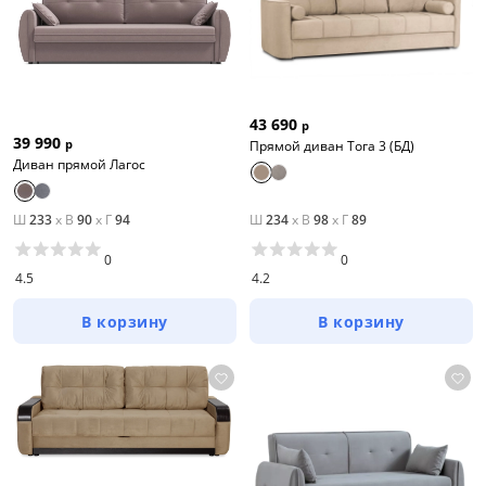
43 690
р
39 990
р
Прямой диван Тога 3 (БД)
Диван прямой Лагос
Ш
233
x
В
90
x
Г
94
Ш
234
x
В
98
x
Г
89
0
0
4.5
4.2
В корзину
В корзину