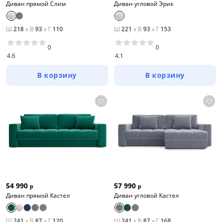
Диван прямой Слим
Диван угловой Эрик
Ш
218
x
В
93
x
Г
110
Ш
221
x
В
93
x
Г
153
0
0
4.6
4.1
В корзину
В корзину
54 990
57 990
р
р
Диван прямой Кастел
Диван угловой Кастел
Ш
241
x
В
87
x
Г
120
Ш
241
x
В
87
x
Г
168