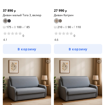
27 990
37 890
р
р
Диван Катрин
Диван малый Тога 3, велюр
Ш
175
x
В
100
x
Г
85
Ш
210
x
В
90
x
Г
110
0
0
4.1
4.6
В корзину
В корзину