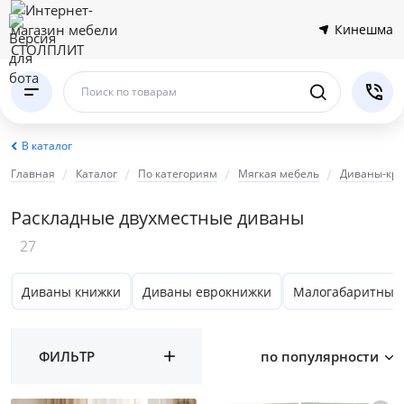
Кинешма
Поиск по товарам
В каталог
Главная
Каталог
По категориям
Мягкая мебель
Диваны-кро
Раскладные двухместные диваны
27
Диваны книжки
Диваны еврокнижки
Малогабаритные
ФИЛЬТР
по популярности