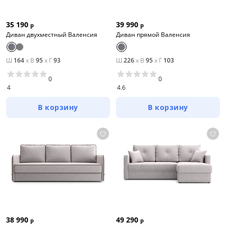
35 190
39 990
р
р
Диван двухместный Валенсия
Диван прямой Валенсия
Ш
164
x
В
95
x
Г
93
Ш
226
x
В
95
x
Г
103
0
0
4
4.6
В корзину
В корзину
38 990
49 290
р
р