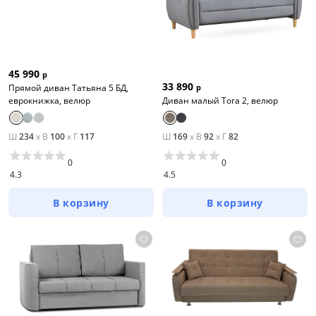
45 990
р
33 890
Прямой диван Татьяна 5 БД,
р
еврокнижка, велюр
Диван малый Тога 2, велюр
Ш
234
x
В
100
x
Г
117
Ш
169
x
В
92
x
Г
82
0
0
4.3
4.5
В корзину
В корзину