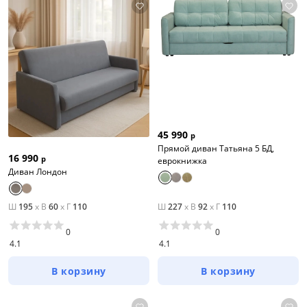
45 990
р
Прямой диван Татьяна 5 БД,
16 990
р
еврокнижка
Диван Лондон
Ш
195
x
В
60
x
Г
110
Ш
227
x
В
92
x
Г
110
0
0
4.1
4.1
В корзину
В корзину