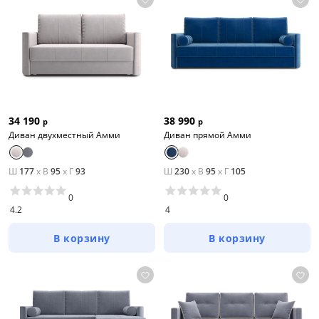
34 190
38 990
р
р
Диван двухместный Амми
Диван прямой Амми
Ш
177
x
В
95
x
Г
93
Ш
230
x
В
95
x
Г
105
0
0
4.2
4
В корзину
В корзину