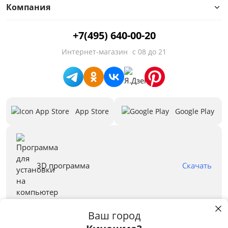
от
до
Компания
+7(495) 640-00-20
Глубина, см
Интернет-магазин
с 08 до 21
от
до
App Store
Google Play
Высота, см
от
до
3D программа
Скачать
Бренд
Ваш город