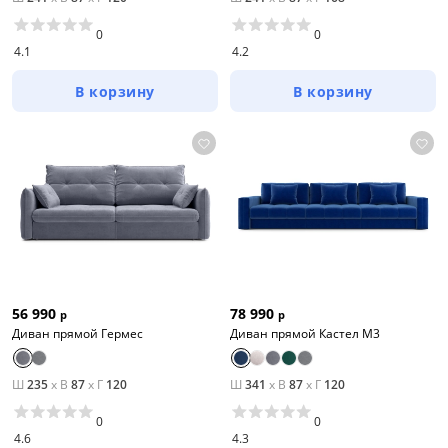
0
0
4.1
4.2
В корзину
В корзину
56 990
78 990
р
р
Диван прямой Гермес
Диван прямой Кастел М3
Ш
235
x
В
87
x
Г
120
Ш
341
x
В
87
x
Г
120
0
0
4.6
4.3