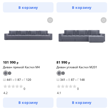
В корзину
В корзину
101 990
81 990
р
р
Диван прямой Кастел М4
Диван угловой Кастел М201
Ш
441
x
В
87
x
Г
120
Ш
341
x
В
87
x
Г
148
0
0
4.2
4.1
В корзину
В корзину