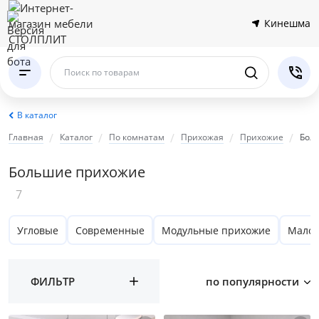
Кинешма
Поиск по товарам
В каталог
Главная
Каталог
По комнатам
Прихожая
Прихожие
Бол
Большие прихожие
7
Угловые
Современные
Модульные прихожие
Малог
ФИЛЬТР
по популярности