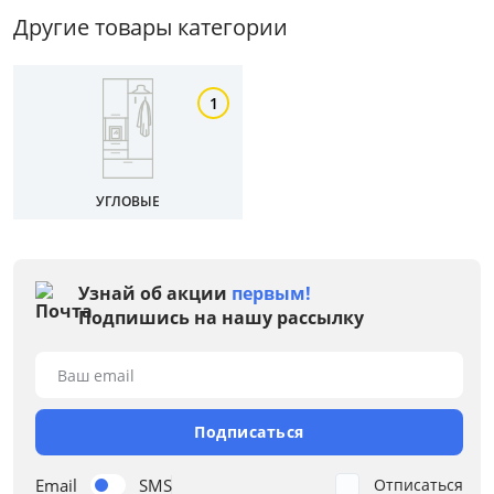
от
до
Другие товары категории
1
Мебель Столплит
Цвет
Белый
УГЛОВЫЕ
Бежевый
Черный
Узнай об акции
первым!
Серый
Подпишись на нашу рассылку
Коричневый
Ваш email
Размер
Подписаться
Ширина, см
Email
SMS
Отписаться
от
до