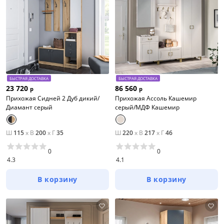
БЫСТРАЯ ДОСТАВКА
БЫСТРАЯ ДОСТАВКА
23 720
86 560
р
р
Прихожая Сидней 2 Дуб дикий/
Прихожая Ассоль Кашемир
Диамант серый
серый/МДФ Кашемир
Ш
115
x
В
200
x
Г
35
Ш
220
x
В
217
x
Г
46
0
0
4.3
4.1
В корзину
В корзину