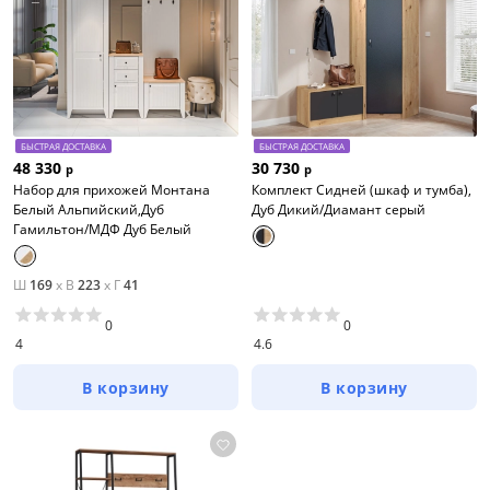
БЫСТРАЯ ДОСТАВКА
БЫСТРАЯ ДОСТАВКА
48 330
30 730
р
р
Набор для прихожей Монтана
Комплект Сидней (шкаф и тумба),
Белый Альпийский,Дуб
Дуб Дикий/Диамант серый
Гамильтон/МДФ Дуб Белый
Ш
169
x
В
223
x
Г
41
0
0
4
4.6
В корзину
В корзину