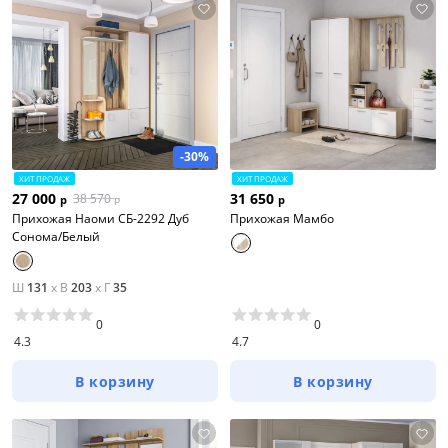
-30%
ХИТ ПРОДАЖ
ХИТ ПРОДАЖ
27 000
31 650
38 570
р
р
р
Прихожая Наоми СБ-2292 Дуб
Прихожая Мамбо
Сонома/Белый
Ш
131
x
В
203
x
Г
35
0
0
4.3
4.7
В корзину
В корзину