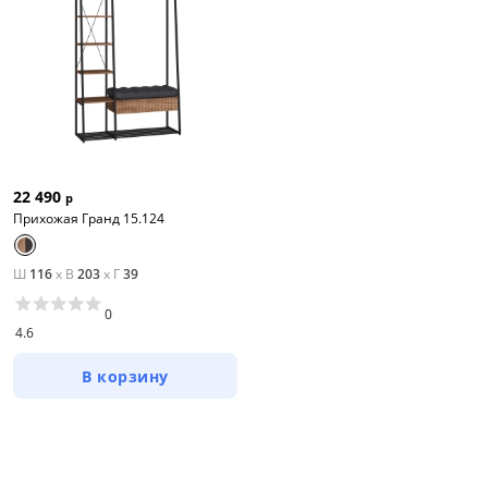
22 490
р
Прихожая Гранд 15.124
Ш
116
x
В
203
x
Г
39
0
4.6
В корзину