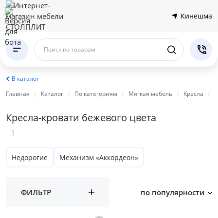
Кинешма
Поиск по товарам
В каталог
Главная
Каталог
По категориям
Мягкая мебель
Кресла
К
Кресла-кровати бежевого цвета
1
Недорогие
Механизм «Аккордеон»
ФИЛЬТР
по популярности