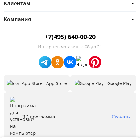
от
до
Клиентам
Компания
Высота, мм
+7(495) 640-00-20
от
до
Интернет-магазин
с 08 до 21
Глубина, мм
App Store
Google Play
от
до
Предложения
3D программа
Скачать
Бренд