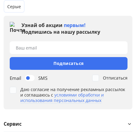
Серые
Узнай об акции
первым!
Подпишись на нашу рассылку
Цена
Ваш email
от
до
Подписаться
Email
SMS
Отписаться
Цвет
Даю согласие на получение рекламных рассылок
и соглашаюсь с
условиями обработки и
Бежевый
использования персональных данных
Размер
Ширина, мм
Сервис