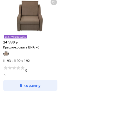
БЫСТРАЯ ДОСТАВКА
24 990
р
Кресло-кровать ВИА 70
Ш
93
x
В
90
x
Г
92
0
5
В корзину