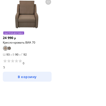
БЫСТРАЯ ДОСТАВКА
24 990
р
Кресло-кровать ВИА 70
Ш
93
x
В
90
x
Г
92
0
5
В корзину