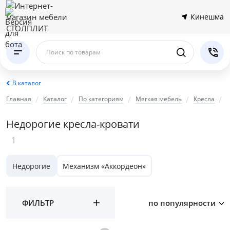
Кинешма
Поиск по товарам
В каталог
Главная
Каталог
По категориям
Мягкая мебель
Кресла
К
Недорогие кресла-кровати
1
Недорогие
Механизм «Аккордеон»
ФИЛЬТР
по популярности