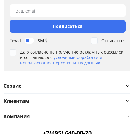
Ваш email
от
до
Подписаться
Цвет
Email
SMS
Отписаться
Бежевый
Даю согласие на получение рекламных рассылок
и соглашаюсь с
условиями обработки и
Серый
использования персональных данных
Размер
Ширина, мм
Сервис
от
до
Клиентам
Компания
Высота, мм
+7(495) 640-00-20