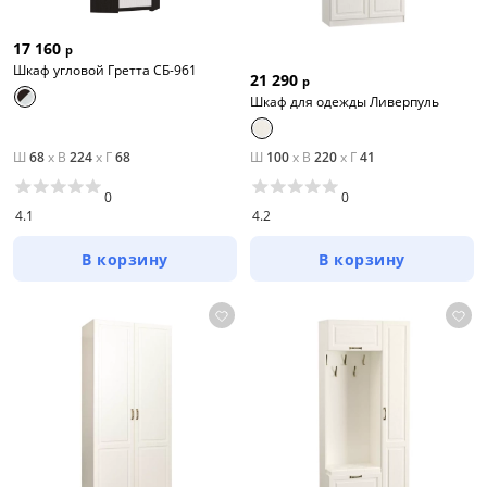
17 160
р
Шкаф угловой Гретта СБ-961
21 290
р
Шкаф для одежды Ливерпуль
Ш
68
x
В
224
x
Г
68
Ш
100
x
В
220
x
Г
41
0
0
4.1
4.2
В корзину
В корзину