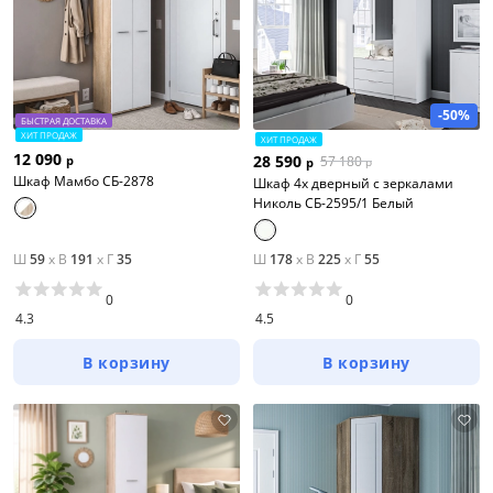
-50%
БЫСТРАЯ ДОСТАВКА
ХИТ ПРОДАЖ
ХИТ ПРОДАЖ
12 090
28 590
р
57 180
р
р
Шкаф Мамбо СБ-2878
Шкаф 4х дверный с зеркалами
Николь СБ-2595/1 Белый
Ш
59
x
В
191
x
Г
35
Ш
178
x
В
225
x
Г
55
0
0
4.3
4.5
В корзину
В корзину