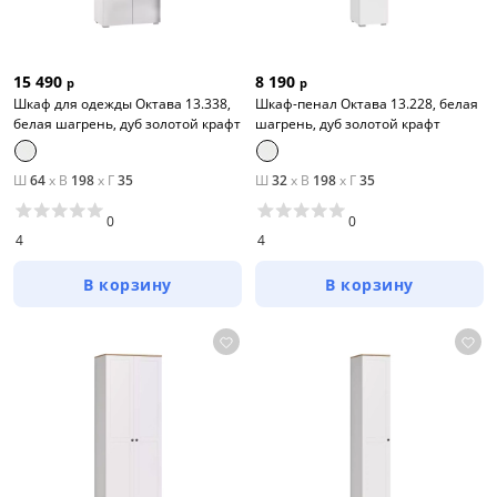
15 490
8 190
р
р
Шкаф для одежды Октава 13.338,
Шкаф-пенал Октава 13.228, белая
белая шагрень, дуб золотой крафт
шагрень, дуб золотой крафт
Ш
64
x
В
198
x
Г
35
Ш
32
x
В
198
x
Г
35
0
0
4
4
В корзину
В корзину