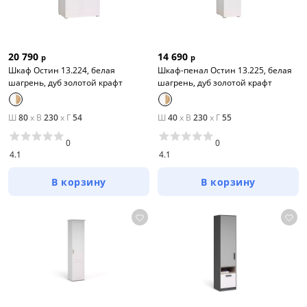
20 790
14 690
р
р
Шкаф Остин 13.224, белая
Шкаф-пенал Остин 13.225, белая
шагрень, дуб золотой крафт
шагрень, дуб золотой крафт
Ш
80
x
В
230
x
Г
54
Ш
40
x
В
230
x
Г
55
0
0
4.1
4.1
В корзину
В корзину