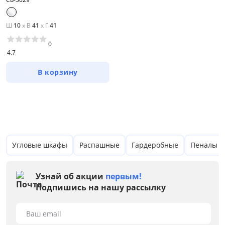
от
до
Ш
10
x
В
41
x
Г
41
0
4.7
Мебель Столплит
В корзину
Цвет
Белый
Бежевый
Серый
Угловые шкафы
Распашные
Гардеробные
Пеналы
Коричневый
Узнай об акции
первым!
Размер
Подпишись на нашу рассылку
Ширина, см
Ваш email
от
до