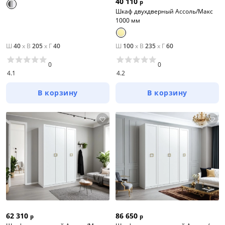
40 110
р
Шкаф двухдверный Ассоль/Макс
1000 мм
Ш
40
x
В
205
x
Г
40
Ш
100
x
В
235
x
Г
60
0
0
4.1
4.2
В корзину
В корзину
62 310
86 650
р
р