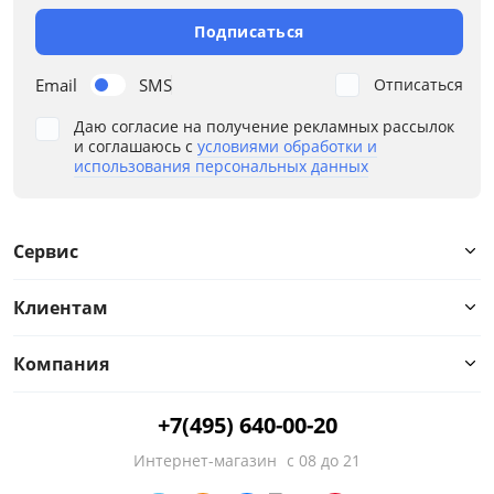
Подписаться
Email
SMS
Отписаться
Глубина, см
Даю согласие на получение рекламных рассылок
от
до
и соглашаюсь с
условиями обработки и
использования персональных данных
Высота, см
Сервис
от
до
Клиентам
Компания
Материал
+7(495) 640-00-20
Особенности
Интернет-магазин
с 08 до 21