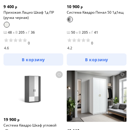
9 400
10 900
р
р
Прихожая Лацио Шкаф 1д ПР
Система Квадро Пенал 50 1д1ящ
(ручка черная)
Ш
48
x
В
205
x
Г
36
Ш
50
x
В
205
x
Г
41
0
0
4.6
4.2
В корзину
В корзину
19 900
р
Система Квадро Шкаф угловой