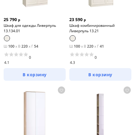
25 790
23 590
р
р
Шкаф для одежды Ливерпуль
Шкаф комбинированный
13.134.01
Ливерпуль 13.21
Ш
100
x
В
220
x
Г
54
Ш
100
x
В
220
x
Г
41
0
0
4.1
4.3
В корзину
В корзину