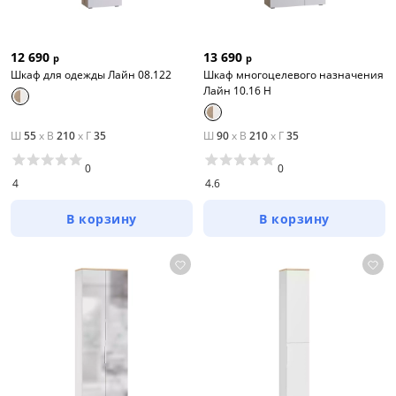
12 690
13 690
р
р
Шкаф для одежды Лайн 08.122
Шкаф многоцелевого назначения
Лайн 10.16 Н
Ш
55
x
В
210
x
Г
35
Ш
90
x
В
210
x
Г
35
0
0
4
4.6
В корзину
В корзину