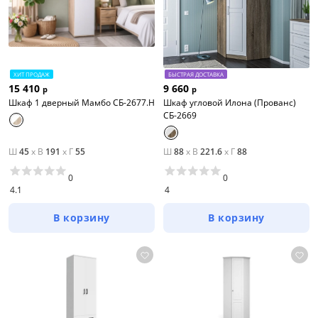
ХИТ ПРОДАЖ
БЫСТРАЯ ДОСТАВКА
15 410
9 660
р
р
Шкаф 1 дверный Мамбо СБ-2677.Н
Шкаф угловой Илона (Прованс)
СБ-2669
Ш
45
x
В
191
x
Г
55
Ш
88
x
В
221.6
x
Г
88
0
0
4.1
4
В корзину
В корзину