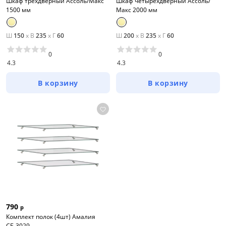
Шкаф трехдверный Ассоль/Макс
Шкаф четырехдверный Ассоль/
1500 мм
Макс 2000 мм
Ш
150
x
В
235
x
Г
60
Ш
200
x
В
235
x
Г
60
0
0
4.3
4.3
В корзину
В корзину
Тип товара
Шкафы прямые
Шкафы модульные
Прихожие
Стеллажи
Шкафы угловые
790
р
Цена
Комплект полок (4шт) Амалия
СБ-3029