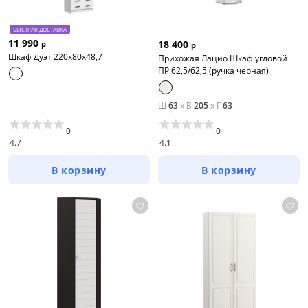
БЫСТРАЯ ДОСТАВКА
11 990
18 400
р
р
Шкаф Дуэт 220х80х48,7
Прихожая Лацио Шкаф угловой
ПР 62,5/62,5 (ручка черная)
Ш
63
x
В
205
x
Г
63
0
0
4.7
4.1
В корзину
В корзину