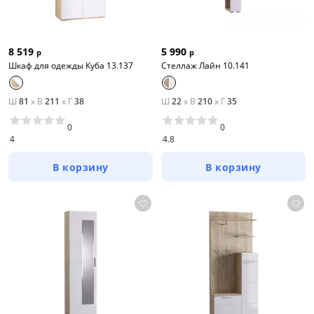
8 519
5 990
р
р
Шкаф для одежды Куба 13.137
Стеллаж Лайн 10.141
Ш
81
x
В
211
x
Г
38
Ш
22
x
В
210
x
Г
35
0
0
4
4.8
В корзину
В корзину