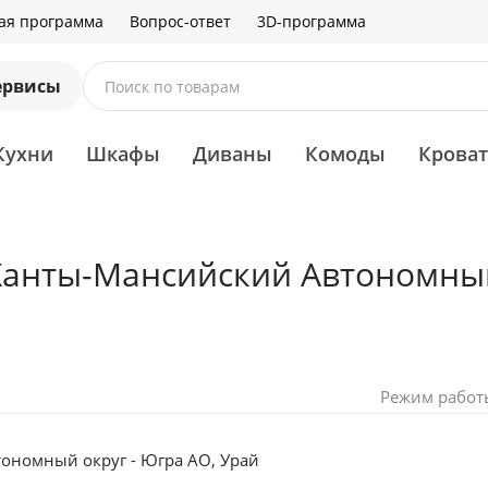
ая программа
Вопрос-ответ
3D-программа
ервисы
Поиск по товарам
Кухни
Шкафы
Диваны
Комоды
Крова
 Ханты-Мансийский Автономны
Режим работ
ономный округ - Югра АО, Урай