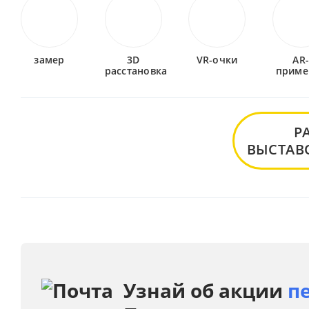
замер
3D
VR-очки
AR
расстановка
приме
Р
ВЫСТАВ
Узнай об акции
п