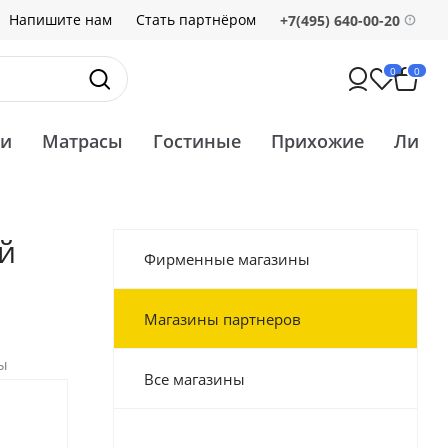
Напишите нам
Стать партнёром
+7(495) 640-00-20
0
0
ти
Матрасы
Гостиные
Прихожие
Ликв
й
Фирменные магазины
Магазины партнеров
ы
Все магазины