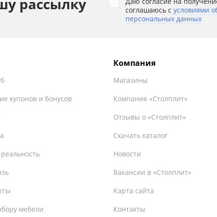
шу рассылку
Даю согласие на получени
соглашаюсь с
условиями о
персональных данных
Компания
уб
Магазины
ие купонов и бонусов
Компания «Столплит»
т
Отзывы о «Столплит»
а
Скачать каталог
 реальность
Новости
язь
Вакансии в «Столплит»
рты
Карта сайта
ыбору мебели
Контакты