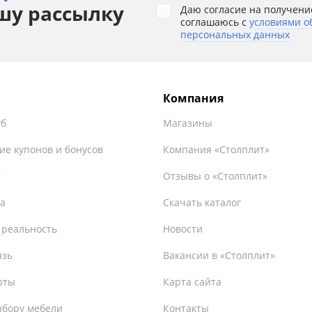
шу рассылку
Даю согласие на получени
соглашаюсь с
условиями о
персональных данных
Компания
уб
Магазины
ие купонов и бонусов
Компания «Столплит»
т
Отзывы о «Столплит»
а
Скачать каталог
 реальность
Новости
язь
Вакансии в «Столплит»
рты
Карта сайта
ыбору мебели
Контакты