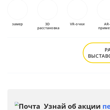
замер
3D
VR-очки
AR
расстановка
приме
Р
ВЫСТАВ
Узнай об акции
п