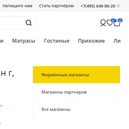
Напишите нам
Стать партнёром
+7(495) 640-00-20
0
0
ти
Матрасы
Гостиные
Прихожие
Ликв
н г,
Фирменные магазины
Магазины партнеров
ы
Все магазины
0