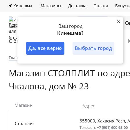
Кинешма
Магазины
Доставка
Оплата
Бонусн
Каталог
С
Ваш город
Кинешма?
С быстрой доставкой
Лучшее решение
Да, все верно
Выбрать город
Главная
Наши магазины
Фирменные магазины
Магазин СТОЛПЛИТ по адресу
Чкалова, дом № 23
Магазин
Адрес
655000, Хакасия Респ, 
Столплит
Телефон:
+7 (901) 600-63-00